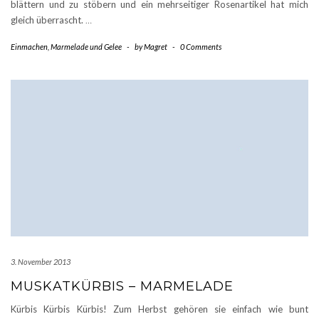
blättern und zu stöbern und ein mehrseitiger Rosenartikel hat mich
gleich überrascht.
…
Einmachen
,
Marmelade und Gelee
-
by
Magret
-
0 Comments
3. November 2013
MUSKATKÜRBIS – MARMELADE
Kürbis Kürbis Kürbis! Zum Herbst gehören sie einfach wie bunt