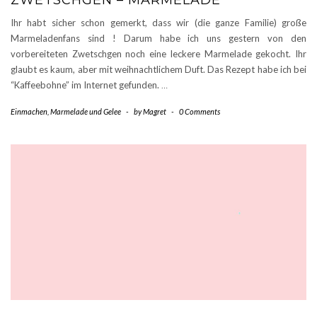
ZWETSCHGEN – MARMELADE
Ihr habt sicher schon gemerkt, dass wir (die ganze Familie) große
Marmeladenfans sind ! Darum habe ich uns gestern von den
vorbereiteten Zwetschgen noch eine leckere Marmelade gekocht. Ihr
glaubt es kaum, aber mit weihnachtlichem Duft. Das Rezept habe ich bei
“Kaffeebohne” im Internet gefunden.
…
Einmachen
,
Marmelade und Gelee
-
by
Magret
-
0 Comments