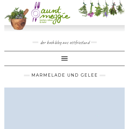
Skip
to
content
der kochblog aus ostfriesland
Toggle Navigation
MARMELADE UND GELEE