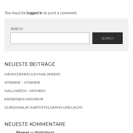
You must be
logged in
to post a comment.
SEARCH
SEARCH
NEUESTE BEITRÄGE
HÄHNCHENKEULEN MAL ANDERS
VITAMINE – VITAMINE
HALLOWEEN – MÖHREN
RAPSKISSEN UND MEHR
GURKENSALAT, KARTOFFELGRATIN UND LACHS
NEUESTE KOMMENTARE
Magret
on
Kürbisbrot