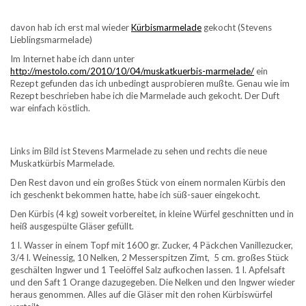
davon hab ich erst mal wieder
Kürbismarmelade
gekocht (Stevens
Lieblingsmarmelade)
Im Internet habe ich dann unter
http://mestolo.com/2010/10/04/muskatkuerbis-marmelade/
ein
Rezept gefunden das ich unbedingt ausprobieren mußte. Genau wie im
Rezept beschrieben habe ich die Marmelade auch gekocht. Der Duft
war einfach köstlich.
Links im Bild ist Stevens Marmelade zu sehen und rechts die neue
Muskatkürbis Marmelade.
Den Rest davon und ein großes Stück von einem normalen Kürbis den
ich geschenkt bekommen hatte, habe ich süß-sauer eingekocht.
Den Kürbis (4 kg) soweit vorbereitet, in kleine Würfel geschnitten und in
heiß ausgespülte Gläser gefüllt.
1 l. Wasser in einem Topf mit 1600 gr. Zucker, 4 Päckchen Vanillezucker,
3/4 l. Weinessig, 10 Nelken, 2 Messerspitzen Zimt, 5 cm. großes Stück
geschälten Ingwer und 1 Teelöffel Salz aufkochen lassen. 1 l. Apfelsaft
und den Saft 1 Orange dazugegeben. Die Nelken und den Ingwer wieder
heraus genommen. Alles auf die Gläser mit den rohen Kürbiswürfel