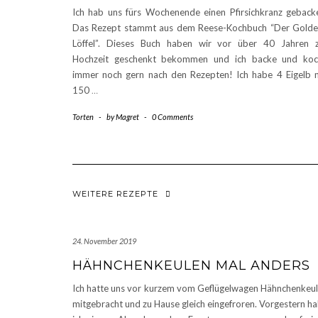
Ich hab uns fürs Wochenende einen Pfirsichkranz geback
Das Rezept stammt aus dem Reese-Kochbuch “Der Gold
Löffel”. Dieses Buch haben wir vor über 40 Jahren 
Hochzeit geschenkt bekommen und ich backe und koc
immer noch gern nach den Rezepten! Ich habe 4 Eigelb 
150
…
Torten
-
by
Magret
-
0 Comments
WEITERE REZEPTE
24. November 2019
HÄHNCHENKEULEN MAL ANDERS
Ich hatte uns vor kurzem vom Geflügelwagen Hähnchenkeu
mitgebracht und zu Hause gleich eingefroren. Vorgestern h