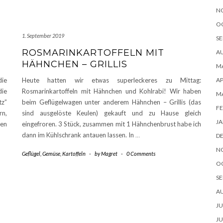
N
O
1. September 2019
SE
ROSMARINKARTOFFELN MIT
A
HÄHNCHEN – GRILLIS
MA
ie
Heute hatten wir etwas superleckeres zu Mittag:
AP
die
Rosmarinkartoffeln mit Hähnchen und Kohlrabi! Wir haben
M
tz”
beim Geflügelwagen unter anderem Hähnchen – Grillis (das
FE
rn,
sind ausgelöste Keulen) gekauft und zu Hause gleich
JA
ben
eingefroren. 3 Stück, zusammen mit 1 Hähnchenbrust habe ich
dann im Kühlschrank antauen lassen. In
…
D
N
Geflügel
,
Gemüse
,
Kartoffeln
-
by
Magret
-
0 Comments
O
SE
A
JU
JU