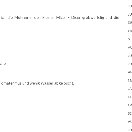
JU
JU
 ich die Möhren in den kleinen Micer – Dicer grobwürfelig und die
D
O
SE
A
JU
lchen
JU
AP
M
m Tomatenmus und wenig Wasser abgelöscht.
JA
D
O
SE
A
JU