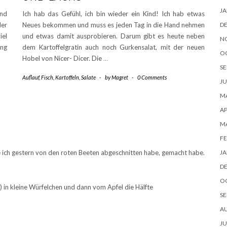
JA
end
Ich hab das Gefühl, ich bin wieder ein Kind! Ich hab etwas
D
der
Neues bekommen und muss es jeden Tag in die Hand nehmen
iel
und etwas damit ausprobieren. Darum gibt es heute neben
N
ung
dem Kartoffelgratin auch noch Gurkensalat, mit der neuen
O
Hobel von Nicer- Dicer. Die
…
SE
Auflauf
,
Fisch
,
Kartoffeln
,
Salate
-
by
Magret
-
0 Comments
JU
MA
AP
M
FE
JA
ie ich gestern von den roten Beeten abgeschnitten habe, gemacht habe.
D
O
) in kleine Würfelchen und dann vom Apfel die Hälfte
SE
A
JU