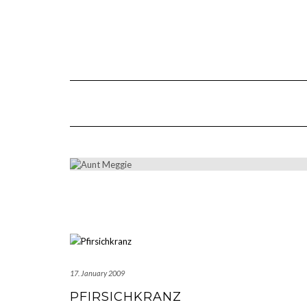
Skip
to
content
17. January 2009
PFIRSICHKRANZ