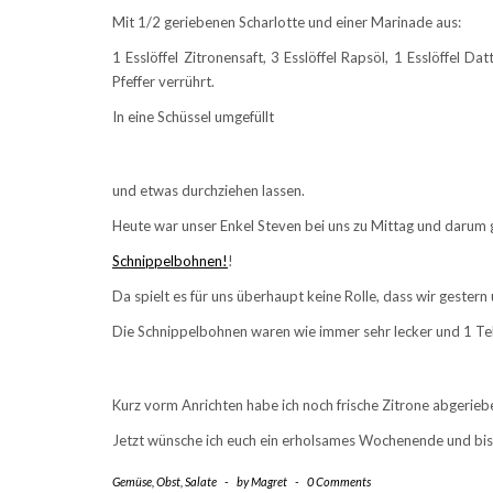
Mit 1/2 geriebenen Scharlotte und einer Marinade aus:
1 Esslöffel Zitronensaft, 3 Esslöffel Rapsöl, 1 Esslöffel Da
Pfeffer verrührt.
In eine Schüssel umgefüllt
und etwas durchziehen lassen.
Heute war unser Enkel Steven bei uns zu Mittag und darum g
Schnippelbohnen!
!
Da spielt es für uns überhaupt keine Rolle, dass wir geste
Die Schnippelbohnen waren wie immer sehr lecker und 1 Tel
Kurz vorm Anrichten habe ich noch frische Zitrone abgerieb
Jetzt wünsche ich euch ein erholsames Wochenende und bis
Gemüse
,
Obst
,
Salate
-
by
Magret
-
0 Comments