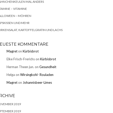
ÄHNCHENKEULEN MAL ANDERS
TAMINE – VITAMINE
ALLOWEEN – MÖHREN
PSKISSEN UND MEHR
RKENSALAT, KARTOFFELGRATIN UND LACHS
EUESTE KOMMENTARE
Magret
on
Kürbisbrot
Elke Frisch-Frerichs
on
Kürbisbrot
Herman Theen jun.
on
Gesundheit
Helga
on
Wirsingkohl- Rouladen
Magret
on
Johannisbeer-Limes
RCHIVE
OVEMBER 2019
PTEMBER 2019