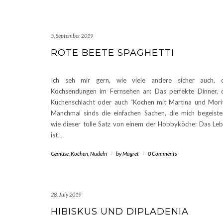
5. September 2019
ROTE BEETE SPAGHETTI
Ich seh mir gern, wie viele andere sicher auch, d
Kochsendungen im Fernsehen an: Das perfekte Dinner, 
Küchenschlacht oder auch “Kochen mit Martina und Mori
Manchmal sinds die einfachen Sachen, die mich begeiste
wie dieser tolle Satz von einem der Hobbyköche: Das Le
ist
…
Gemüse
,
Kochen
,
Nudeln
-
by
Magret
-
0 Comments
28. July 2019
HIBISKUS UND DIPLADENIA