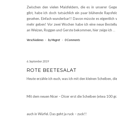
Zwischen den vielen Maisfeldern, die es in unserer Geg
gibt, habe ich doch tatsächlich ein paar blühende Rapsfel
gesehen. Einfach wunderbar!! Davon müsste es eigentlich v
mehr geben! Vor zwei Wochen habe ich eine neue Bestell
an Weizen, Roggen und Gerste bekommen, hier zeige ich
…
Verschiedenes
-
by
Magret
-
0 Comments
6. September 2019
ROTE BEETESALAT
Heute erzähle ich euch, was ich mit den kleinen Scheiben, d
Mit dem neuen Nicer – Dicer erst die Scheiben (etwa 100 gr.
auch in Würfel. Das geht ja ruck – zuck!!