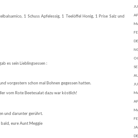
JU
AP
ttelbalsamico, 1 Schuss Apfelessig, 1 Teelöffel Honig, 1 Prise Salz und
M
FE
D
N
O
ab es sein Lieblingsessen :
SE
A
rn und vorgestern schon mal Bohnen gegessen hatten.
JU
ler vom Rote Beetesalat dazu war köstlich!
MA
AP
M
en und darunter gerührt.
FE
 bald, eure Aunt Meggie
JA
D