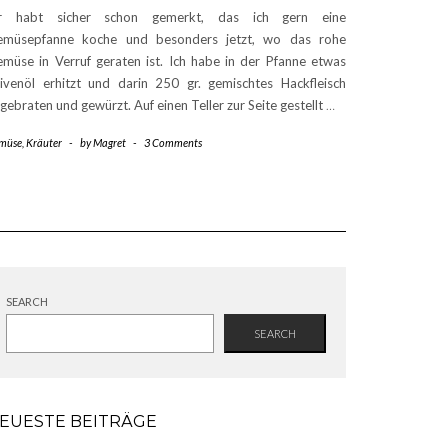
hr habt sicher schon gemerkt, das ich gern eine
emüsepfanne koche und besonders jetzt, wo das rohe
müse in Verruf geraten ist. Ich habe in der Pfanne etwas
ivenöl erhitzt und darin 250 gr. gemischtes Hackfleisch
gebraten und gewürzt. Auf einen Teller zur Seite gestellt
…
müse
,
Kräuter
-
by
Magret
-
3 Comments
SEARCH
SEARCH
EUESTE BEITRÄGE