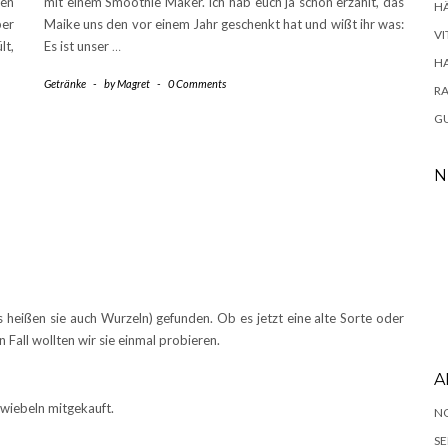
nen
mit einem Smoothie Maker. Ich hab euch ja schon erzählt, das
H
ber
Maike uns den vor einem Jahr geschenkt hat und wißt ihr was:
VI
lt,
Es ist unser
…
H
Getränke
-
by
Magret
-
0 Comments
RA
GU
N
 heißen sie auch Wurzeln) gefunden. Ob es jetzt eine alte Sorte oder
 Fall wollten wir sie einmal probieren.
A
zwiebeln mitgekauft.
N
SE