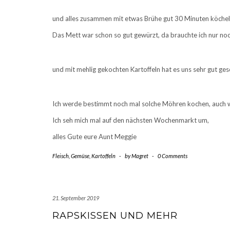
und alles zusammen mit etwas Brühe gut 30 Minuten köchel
Das Mett war schon so gut gewürzt, da brauchte ich nur n
und mit mehlig gekochten Kartoffeln hat es uns sehr gut ge
Ich werde bestimmt noch mal solche Möhren kochen, auch we
Ich seh mich mal auf den nächsten Wochenmarkt um,
alles Gute eure Aunt Meggie
Fleisch
,
Gemüse
,
Kartoffeln
-
by
Magret
-
0 Comments
21. September 2019
RAPSKISSEN UND MEHR