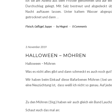
ich sie am Abend aus dem Froster genommen und auf ei
Durchschlag gelegt. Mit Salz bestreut und abgedeckt ü
Nacht auftauen lassen. Unter kaltem Wasser abgespü
getrocknet und dann
…
Fleisch
,
Geflügel
,
Suppe
-
by
Magret
-
0 Comments
3. November 2019
HALLOWEEN – MÖHREN
Halloween – Möhren
Was es nicht alles gibt und dann schmeckt es auch noch gut!
Wir haben beim Einkauf diese lilafarbenen Möhren ( bei uns
eine Neuzüchtung ist, dass weiß ich nicht so genau. Auf jeden
Zu den Möhren (1kg.) haben wir auch gleich ein Bund Lauch
Schaut euch das mal an: