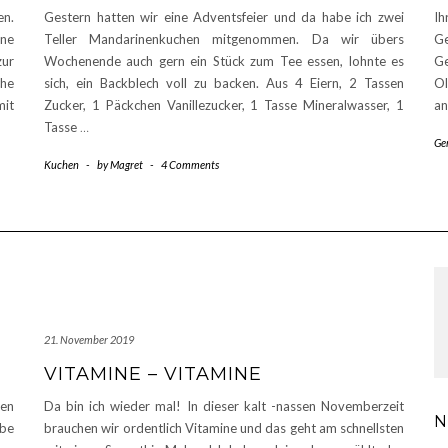
en.
Gestern hatten wir eine Adventsfeier und da habe ich zwei
I
ene
Teller Mandarinenkuchen mitgenommen. Da wir übers
G
zur
Wochenende auch gern ein Stück zum Tee essen, lohnte es
Ge
he
sich, ein Backblech voll zu backen. Aus 4 Eiern, 2 Tassen
Ol
mit
Zucker, 1 Päckchen Vanillezucker, 1 Tasse Mineralwasser, 1
an
Tasse
…
Ge
Kuchen
-
by
Magret
-
4 Comments
21. November 2019
VITAMINE – VITAMINE
len
Da bin ich wieder mal! In dieser kalt -nassen Novemberzeit
N
abe
brauchen wir ordentlich Vitamine und das geht am schnellsten