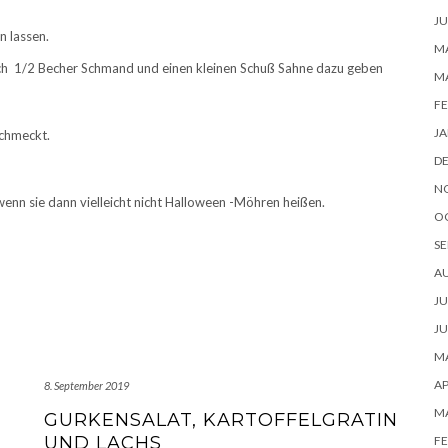
JU
n lassen.
MA
och 1/2 Becher Schmand und einen kleinen Schuß Sahne dazu geben
M
FE
JA
schmeckt.
D
N
nn sie dann vielleicht nicht Halloween -Möhren heißen.
O
SE
A
JU
JU
MA
AP
8. September 2019
M
GURKENSALAT, KARTOFFELGRATIN
UND LACHS
FE