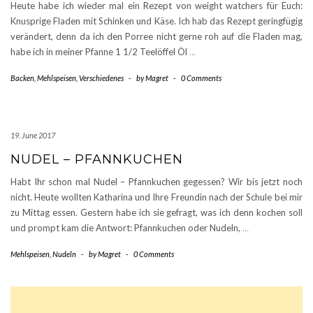
Heute habe ich wieder mal ein Rezept von weight watchers für Euch:
Knusprige Fladen mit Schinken und Käse. Ich hab das Rezept geringfügig
verändert, denn da ich den Porree nicht gerne roh auf die Fladen mag,
habe ich in meiner Pfanne 1 1/2 Teelöffel Öl
…
Backen
,
Mehlspeisen
,
Verschiedenes
-
by
Magret
-
0 Comments
19. June 2017
NUDEL – PFANNKUCHEN
Habt Ihr schon mal Nudel – Pfannkuchen gegessen? Wir bis jetzt noch
nicht. Heute wollten Katharina und Ihre Freundin nach der Schule bei mir
zu Mittag essen. Gestern habe ich sie gefragt, was ich denn kochen soll
und prompt kam die Antwort: Pfannkuchen oder Nudeln,
…
Mehlspeisen
,
Nudeln
-
by
Magret
-
0 Comments