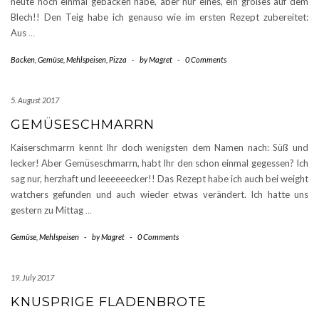
heute noch einmal gebacken habe, aber nur eines, ein großes auf dem
Blech!! Den Teig habe ich genauso wie im ersten Rezept zubereitet:
Aus
…
Backen
,
Gemüse
,
Mehlspeisen
,
Pizza
-
by
Magret
-
0 Comments
5. August 2017
GEMÜSESCHMARRN
Kaiserschmarrn kennt Ihr doch wenigsten dem Namen nach: Süß und
lecker! Aber Gemüseschmarrn, habt Ihr den schon einmal gegessen? Ich
sag nur, herzhaft und leeeeeecker!! Das Rezept habe ich auch bei weight
watchers gefunden und auch wieder etwas verändert. Ich hatte uns
gestern zu Mittag
…
Gemüse
,
Mehlspeisen
-
by
Magret
-
0 Comments
19. July 2017
KNUSPRIGE FLADENBROTE