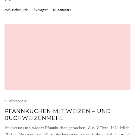
Mehlspeisen
,
Reis
-
by
Magret
-
0 Comments
6. February 2012
PFANNKUCHEN MIT WEIZEN – UND
BUCHWEIZENMEHL
Ich hab uns mal wieder Pfannkuchen gebacken! Aus 2 Eiern, 1/2 l. Milch,
200 gr. Weizenmehl, 50 gr. Buchweizenmehl und etwas Salz habe ich