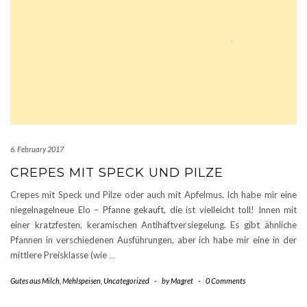
6. February 2017
CREPES MIT SPECK UND PILZE
Crepes mit Speck und Pilze oder auch mit Apfelmus. Ich habe mir eine
niegelnagelneue Elo – Pfanne gekauft, die ist vielleicht toll! Innen mit
einer kratzfesten, keramischen Antihaftversiegelung. Es gibt ähnliche
Pfannen in verschiedenen Ausführungen, aber ich habe mir eine in der
mittlere Preisklasse (wie
…
Gutes aus Milch
,
Mehlspeisen
,
Uncategorized
-
by
Magret
-
0 Comments