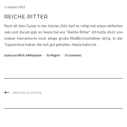
3. January 2011
REICHE RITTER
Nach all dem Guten in der letzten Zeit darf es ruhig mal etwas einfaches
sein und darum gab es heute bei uns “Reiche Ritter” Ich hatte doch von
meiner Herrentorte noch einige große Weißbrotscheiben übrig. In der
Tupperdose haben die sich gut gehalten. Heute habe ich
…
Gutes aus Milch
,
Mehlspeisen
-
by
Magret
-
0 Comments
PREVIOUS POSTS