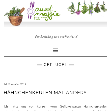
Skip
to
content
der kochblog aus ostfriesland
Toggle Navigation
GEFLÜGEL
24. November 2019
HÄHNCHENKEULEN MAL ANDERS
Ich hatte uns vor kurzem vom Geflügelwagen Hähnchenkeulen