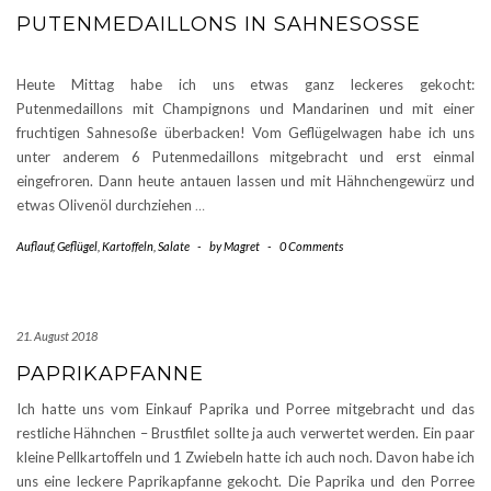
PUTENMEDAILLONS IN SAHNESOSSE
Heute Mittag habe ich uns etwas ganz leckeres gekocht:
Putenmedaillons mit Champignons und Mandarinen und mit einer
fruchtigen Sahnesoße überbacken! Vom Geflügelwagen habe ich uns
unter anderem 6 Putenmedaillons mitgebracht und erst einmal
eingefroren. Dann heute antauen lassen und mit Hähnchengewürz und
etwas Olivenöl durchziehen
…
Auflauf
,
Geflügel
,
Kartoffeln
,
Salate
-
by
Magret
-
0 Comments
21. August 2018
PAPRIKAPFANNE
Ich hatte uns vom Einkauf Paprika und Porree mitgebracht und das
restliche Hähnchen – Brustfilet sollte ja auch verwertet werden. Ein paar
kleine Pellkartoffeln und 1 Zwiebeln hatte ich auch noch. Davon habe ich
uns eine leckere Paprikapfanne gekocht. Die Paprika und den Porree