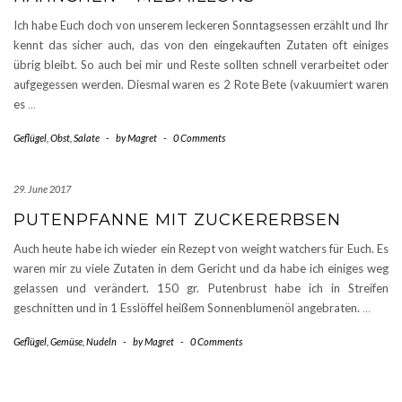
Ich habe Euch doch von unserem leckeren Sonntagsessen erzählt und Ihr
kennt das sicher auch, das von den eingekauften Zutaten oft einiges
übrig bleibt. So auch bei mir und Reste sollten schnell verarbeitet oder
aufgegessen werden. Diesmal waren es 2 Rote Bete (vakuumiert waren
es
…
Geflügel
,
Obst
,
Salate
-
by
Magret
-
0 Comments
29. June 2017
PUTENPFANNE MIT ZUCKERERBSEN
Auch heute habe ich wieder ein Rezept von weight watchers für Euch. Es
waren mir zu viele Zutaten in dem Gericht und da habe ich einiges weg
gelassen und verändert. 150 gr. Putenbrust habe ich in Streifen
geschnitten und in 1 Esslöffel heißem Sonnenblumenöl angebraten.
…
Geflügel
,
Gemüse
,
Nudeln
-
by
Magret
-
0 Comments