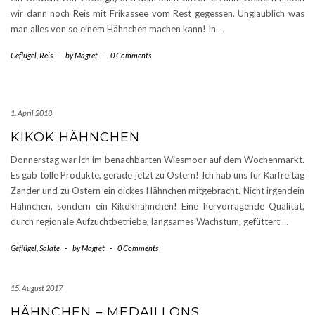
wir dann noch Reis mit Frikassee vom Rest gegessen. Unglaublich was
man alles von so einem Hähnchen machen kann! In
…
Geflügel
,
Reis
-
by
Magret
-
0 Comments
1. April 2018
KIKOK HÄHNCHEN
Donnerstag war ich im benachbarten Wiesmoor auf dem Wochenmarkt.
Es gab tolle Produkte, gerade jetzt zu Ostern! Ich hab uns für Karfreitag
Zander und zu Ostern ein dickes Hähnchen mitgebracht. Nicht irgendein
Hähnchen, sondern ein Kikokhähnchen! Eine hervorragende Qualität,
durch regionale Aufzuchtbetriebe, langsames Wachstum, gefüttert
…
Geflügel
,
Salate
-
by
Magret
-
0 Comments
15. August 2017
HÄHNCHEN – MEDAILLONS