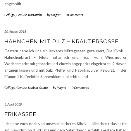
abgespült
…
Geflügel
,
Gemüse
,
Kartoffeln
-
by
Magret
-
0 Comments
20. August 2018
HÄHNCHEN MIT PILZ – KRÄUTERSOSSE
Gestern habe ich uns ein leckeres Mittagessen gezaubert, Die Kikok –
Hähnchenbrust – Filets hatte ich uns frisch vom Wiesmoorer
Wochenmarkt mitgebracht und einzeln abgepackt eingefroren. 2 davon
antauen lassen und mit Salz, Pfeffer und Paprikapulver gewürzt. In der
Pfanne 1 Kaffeelöffel Sonnenblumenöl erhitzt und
…
Geflügel
,
Gemüse
,
Nudeln
,
Salate
-
by
Magret
-
0 Comments
3. April 2018
FRIKASSEE
Ich habe euch doch von unserem leckeren Kikok – Hähnchen ( das hatte
ein Gewicht von 1500 gr.) und dem Salat davon erzählt. Gestern haben