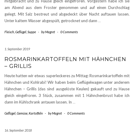
mitgebracht und zu Hause gleich eingefroren. Vorgestern habe ich sie
am Abend aus dem Froster genommen und auf einen Durchschlag
gelegt. Mit Salz bestreut und abgedeckt über Nacht auftauen lassen.
Unter kaltem Wasser abgespült, getrocknet und dann
…
Fleisch
,
Geflügel
,
Suppe
-
by
Magret
-
0 Comments
1. September 2019
ROSMARINKARTOFFELN MIT HÄHNCHEN
– GRILLIS
Heute hatten wir etwas superleckeres zu Mittag: Rosmarinkartoffeln mit
Hähnchen und Kohlrabi! Wir haben beim Geflügelwagen unter anderem
Hähnchen – Grillis (das sind ausgelöste Keulen) gekauft und zu Hause
gleich eingefroren. 3 Stück, zusammen mit 1 Hähnchenbrust habe ich
dann im Kühlschrank antauen lassen. In
…
Geflügel
,
Gemüse
,
Kartoffeln
-
by
Magret
-
0 Comments
16. September 2018