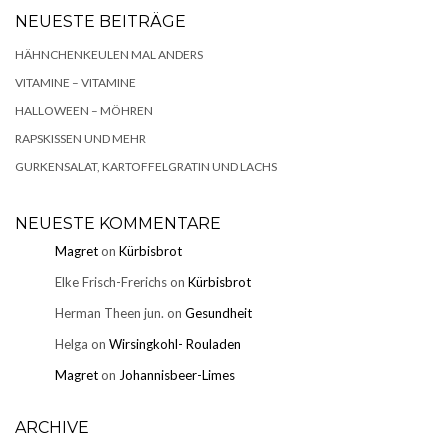
NEUESTE BEITRÄGE
HÄHNCHENKEULEN MAL ANDERS
VITAMINE – VITAMINE
HALLOWEEN – MÖHREN
RAPSKISSEN UND MEHR
GURKENSALAT, KARTOFFELGRATIN UND LACHS
NEUESTE KOMMENTARE
Magret
on
Kürbisbrot
Elke Frisch-Frerichs
on
Kürbisbrot
Herman Theen jun.
on
Gesundheit
Helga
on
Wirsingkohl- Rouladen
Magret
on
Johannisbeer-Limes
ARCHIVE