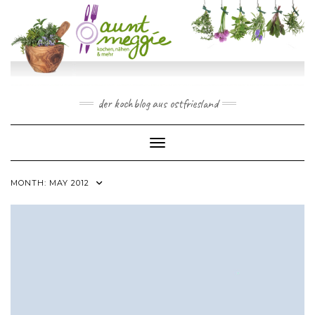
Skip
to
content
der kochblog aus ostfriesland
Toggle Navigation
MONTH:
MAY 2012