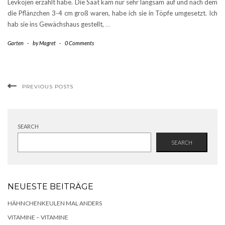
Levkojen erzählt habe. Die Saat kam nur sehr langsam auf und nach dem
die Pflänzchen 3-4 cm groß waren, habe ich sie in Töpfe umgesetzt. Ich
hab sie ins Gewächshaus gestellt,
…
Garten
-
by
Magret
-
0 Comments
PREVIOUS POSTS
SEARCH
SEARCH
NEUESTE BEITRÄGE
HÄHNCHENKEULEN MAL ANDERS
VITAMINE – VITAMINE