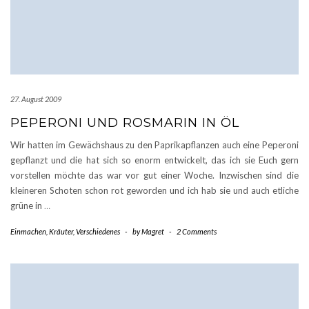
27. August 2009
PEPERONI UND ROSMARIN IN ÖL
Wir hatten im Gewächshaus zu den Paprikapflanzen auch eine Peperoni
gepflanzt und die hat sich so enorm entwickelt, das ich sie Euch gern
vorstellen möchte das war vor gut einer Woche. Inzwischen sind die
kleineren Schoten schon rot geworden und ich hab sie und auch etliche
grüne in
…
Einmachen
,
Kräuter
,
Verschiedenes
-
by
Magret
-
2 Comments