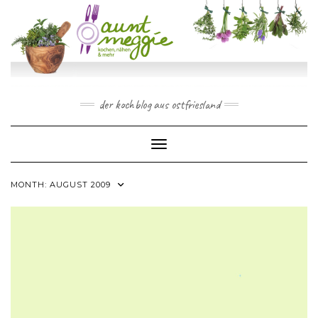
Skip
to
content
der kochblog aus ostfriesland
Toggle Navigation
MONTH:
AUGUST 2009