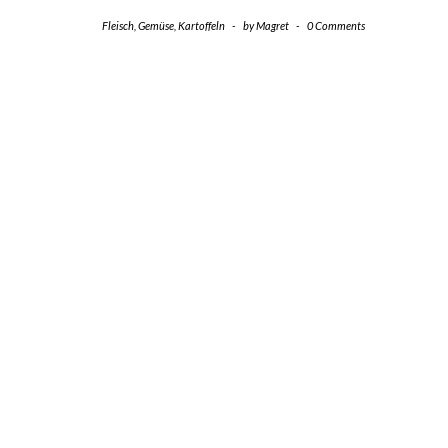
Fleisch
,
Gemüse
,
Kartoffeln
-
by
Magret
-
0 Comments