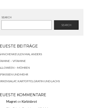
SEARCH
SEARCH
EUESTE BEITRÄGE
ÄHNCHENKEULEN MAL ANDERS
TAMINE – VITAMINE
ALLOWEEN – MÖHREN
PSKISSEN UND MEHR
RKENSALAT, KARTOFFELGRATIN UND LACHS
EUESTE KOMMENTARE
Magret
on
Kürbisbrot