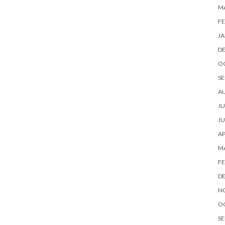
M
FE
JA
D
O
SE
A
JU
JU
AP
M
FE
D
N
O
SE