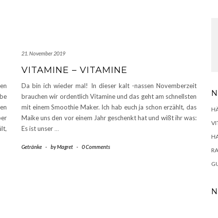
21. November 2019
VITAMINE – VITAMINE
len
Da bin ich wieder mal! In dieser kalt -nassen Novemberzeit
N
abe
brauchen wir ordentlich Vitamine und das geht am schnellsten
nen
mit einem Smoothie Maker. Ich hab euch ja schon erzählt, das
H
ber
Maike uns den vor einem Jahr geschenkt hat und wißt ihr was:
VI
lt,
Es ist unser
…
H
Getränke
-
by
Magret
-
0 Comments
RA
GU
N