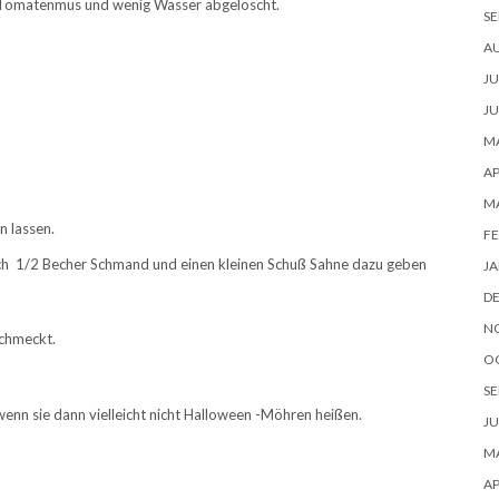
m Tomatenmus und wenig Wasser abgelöscht.
SE
A
JU
JU
MA
AP
M
n lassen.
FE
och 1/2 Becher Schmand und einen kleinen Schuß Sahne dazu geben
JA
D
N
schmeckt.
O
SE
nn sie dann vielleicht nicht Halloween -Möhren heißen.
JU
MA
AP