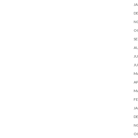
JA
D
N
O
SE
A
JU
JU
MA
AP
M
FE
JA
D
N
O