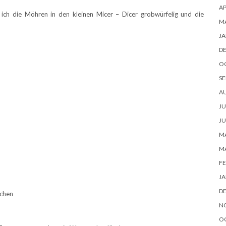
AP
 ich die Möhren in den kleinen Micer – Dicer grobwürfelig und die
M
JA
D
O
SE
A
JU
JU
MA
M
FE
JA
D
lchen
N
O