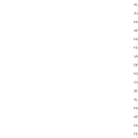
A
JU
MA
AP
M
FE
JA
D
N
O
SE
A
MA
AP
M
FE