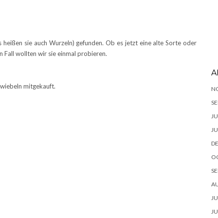
 heißen sie auch Wurzeln) gefunden. Ob es jetzt eine alte Sorte oder
 Fall wollten wir sie einmal probieren.
A
zwiebeln mitgekauft.
N
SE
JU
JU
D
O
SE
A
JU
JU