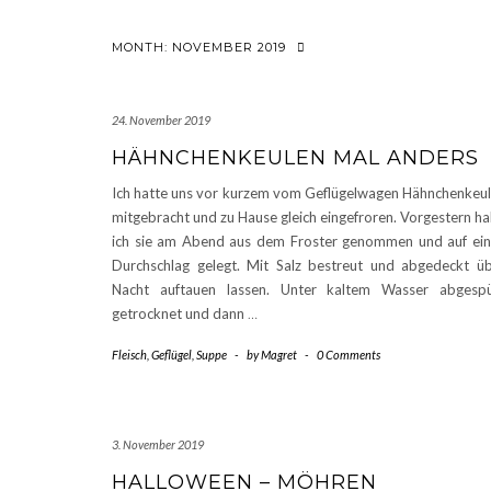
MONTH:
NOVEMBER 2019
24. November 2019
HÄHNCHENKEULEN MAL ANDERS
Ich hatte uns vor kurzem vom Geflügelwagen Hähnchenkeu
mitgebracht und zu Hause gleich eingefroren. Vorgestern h
ich sie am Abend aus dem Froster genommen und auf ei
Durchschlag gelegt. Mit Salz bestreut und abgedeckt ü
Nacht auftauen lassen. Unter kaltem Wasser abgespü
getrocknet und dann
…
Fleisch
,
Geflügel
,
Suppe
-
by
Magret
-
0 Comments
3. November 2019
HALLOWEEN – MÖHREN