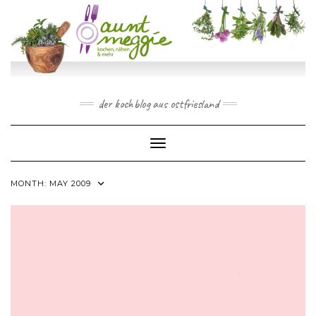
Skip
to
content
der kochblog aus ostfriesland
Toggle Navigation
MONTH:
MAY 2009