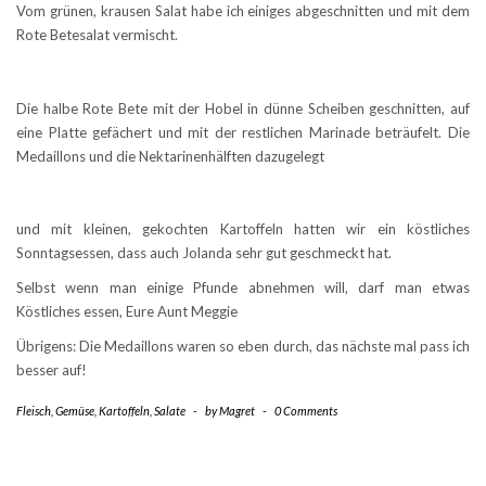
Vom grünen, krausen Salat habe ich einiges abgeschnitten und mit dem
Rote Betesalat vermischt.
Die halbe Rote Bete mit der Hobel in dünne Scheiben geschnitten, auf
eine Platte gefächert und mit der restlichen Marinade beträufelt. Die
Medaillons und die Nektarinenhälften dazugelegt
und mit kleinen, gekochten Kartoffeln hatten wir ein köstliches
Sonntagsessen, dass auch Jolanda sehr gut geschmeckt hat.
Selbst wenn man einige Pfunde abnehmen will, darf man etwas
Köstliches essen, Eure Aunt Meggie
Übrigens: Die Medaillons waren so eben durch, das nächste mal pass ich
besser auf!
Fleisch
,
Gemüse
,
Kartoffeln
,
Salate
-
by
Magret
-
0 Comments