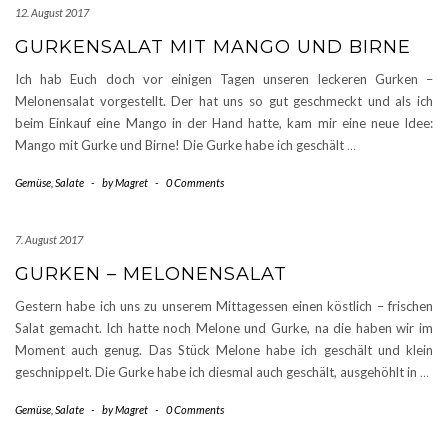
12. August 2017
GURKENSALAT MIT MANGO UND BIRNE
Ich hab Euch doch vor einigen Tagen unseren leckeren Gurken –
Melonensalat vorgestellt. Der hat uns so gut geschmeckt und als ich
beim Einkauf eine Mango in der Hand hatte, kam mir eine neue Idee:
Mango mit Gurke und Birne! Die Gurke habe ich geschält
…
Gemüse
,
Salate
-
by
Magret
-
0 Comments
7. August 2017
GURKEN – MELONENSALAT
Gestern habe ich uns zu unserem Mittagessen einen köstlich – frischen
Salat gemacht. Ich hatte noch Melone und Gurke, na die haben wir im
Moment auch genug. Das Stück Melone habe ich geschält und klein
geschnippelt. Die Gurke habe ich diesmal auch geschält, ausgehöhlt in
…
Gemüse
,
Salate
-
by
Magret
-
0 Comments