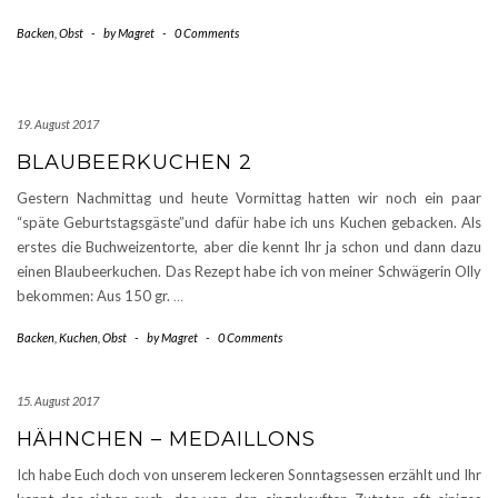
Backen
,
Obst
-
by
Magret
-
0 Comments
19. August 2017
BLAUBEERKUCHEN 2
Gestern Nachmittag und heute Vormittag hatten wir noch ein paar
“späte Geburtstagsgäste”und dafür habe ich uns Kuchen gebacken. Als
erstes die Buchweizentorte, aber die kennt Ihr ja schon und dann dazu
einen Blaubeerkuchen. Das Rezept habe ich von meiner Schwägerin Olly
bekommen: Aus 150 gr.
…
Backen
,
Kuchen
,
Obst
-
by
Magret
-
0 Comments
15. August 2017
HÄHNCHEN – MEDAILLONS
Ich habe Euch doch von unserem leckeren Sonntagsessen erzählt und Ihr