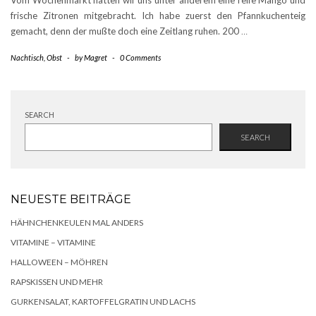
Vom Wochenmarkt hatten wir uns unter anderem eine reife Mango und
frische Zitronen mitgebracht. Ich habe zuerst den Pfannkuchenteig
gemacht, denn der mußte doch eine Zeitlang ruhen. 200
…
Nachtisch
,
Obst
-
by
Magret
-
0 Comments
SEARCH
SEARCH
NEUESTE BEITRÄGE
HÄHNCHENKEULEN MAL ANDERS
VITAMINE – VITAMINE
HALLOWEEN – MÖHREN
RAPSKISSEN UND MEHR
GURKENSALAT, KARTOFFELGRATIN UND LACHS