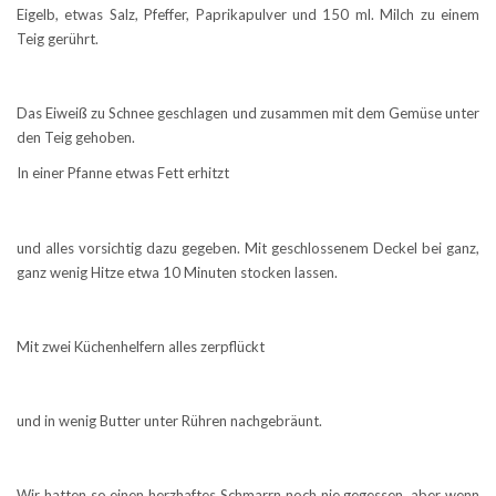
Eigelb, etwas Salz, Pfeffer, Paprikapulver und 150 ml. Milch zu einem
Teig gerührt.
Das Eiweiß zu Schnee geschlagen und zusammen mit dem Gemüse unter
den Teig gehoben.
In einer Pfanne etwas Fett erhitzt
und alles vorsichtig dazu gegeben. Mit geschlossenem Deckel bei ganz,
ganz wenig Hitze etwa 10 Minuten stocken lassen.
Mit zwei Küchenhelfern alles zerpflückt
und in wenig Butter unter Rühren nachgebräunt.
Wir hatten so einen herzhaftes Schmarrn noch nie gegessen, aber wenn