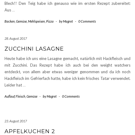
Blech!! Den Teig habe ich genauso wie im ersten Rezept zubereitet:
Aus
…
Backen
,
Gemüse
,
Mehlspeisen
,
Pizza
-
by
Magret
-
0 Comments
28. August 2017
ZUCCHINI LASAGNE
Heute habe ich uns eine Lasagne gemacht, natürlich mit Hackfleisch und
mit Zucchini. Das Rezept habe ich auch bei den weight watchers
entdeckt, von allem aber etwas weniger genommen und da ich noch
Hackfleisch im Gefrierfach hatte, habe ich kein frisches Tatar verwendet.
Leider hat
…
Auflauf
,
Fleisch
,
Gemüse
-
by
Magret
-
0 Comments
23. August 2017
APFELKUCHEN 2