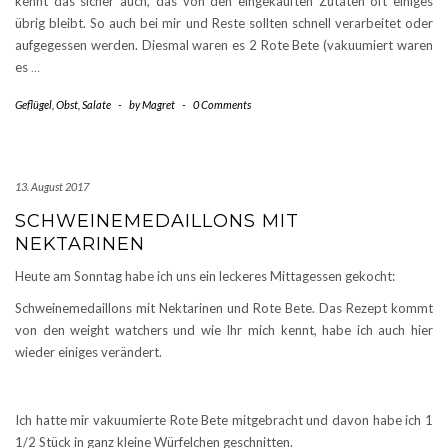
kennt das sicher auch, das von den eingekauften Zutaten oft einiges
übrig bleibt. So auch bei mir und Reste sollten schnell verarbeitet oder
aufgegessen werden. Diesmal waren es 2 Rote Bete (vakuumiert waren
es
…
Geflügel
,
Obst
,
Salate
-
by
Magret
-
0 Comments
13. August 2017
SCHWEINEMEDAILLONS MIT
NEKTARINEN
Heute am Sonntag habe ich uns ein leckeres Mittagessen gekocht:
Schweinemedaillons mit Nektarinen und Rote Bete. Das Rezept kommt
von den weight watchers und wie Ihr mich kennt, habe ich auch hier
wieder einiges verändert.
Ich hatte mir vakuumierte Rote Bete mitgebracht und davon habe ich 1
1/2 Stück in ganz kleine Würfelchen geschnitten.