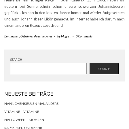
gestern bei Sonnenschein schon unsere schwarzen Johannisbeeren
gepflückt. Ich hab in den letzten Jahren immer mal wieder Aufgesetzten
und auch Johannisbeer-Likör gemacht. Im Internet habe ich darum nach
einem anderen Rezept gesucht und
…
Einmachen
,
Getränke
,
Verschiedenes
-
by
Magret
-
0 Comments
SEARCH
SEARCH
NEUESTE BEITRÄGE
HÄHNCHENKEULEN MAL ANDERS
VITAMINE – VITAMINE
HALLOWEEN – MÖHREN
RAPSKISSEN UND MEHR