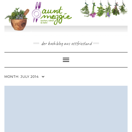
Skip
to
content
der kochblog aus ostfriesland
Toggle Navigation
MONTH:
JULY 2014