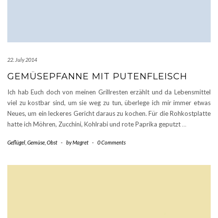
22. July 2014
GEMÜSEPFANNE MIT PUTENFLEISCH
Ich hab Euch doch von meinen Grillresten erzählt und da Lebensmittel
viel zu kostbar sind, um sie weg zu tun, überlege ich mir immer etwas
Neues, um ein leckeres Gericht daraus zu kochen. Für die Rohkostplatte
hatte ich Möhren, Zucchini, Kohlrabi und rote Paprika geputzt
…
Geflügel
,
Gemüse
,
Obst
-
by
Magret
-
0 Comments