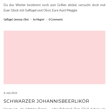
Da das Wetter bestimmt noch zum Grillen einläd, versucht doch mal
Euer Glück mit Geflügel und Obst, Eure Aunt Meggie
Geflügel
,
Gemüse
,
Obst
-
by
Magret
-
0 Comments
8. July 2014
SCHWARZER JOHANNISBEERLIKÖR
Heute ist ein richtiger Regen – oder Ruhetag! Zum Glück haben wir