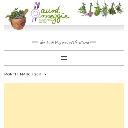
Skip
to
content
der kochblog aus ostfriesland
Toggle Navigation
MONTH:
MARCH 2011