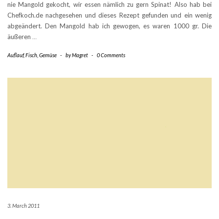
nie Mangold gekocht, wir essen nämlich zu gern Spinat! Also hab bei
Chefkoch.de nachgesehen und dieses Rezept gefunden und ein wenig
abgeändert. Den Mangold hab ich gewogen, es waren 1000 gr. Die
äußeren
…
Auflauf
,
Fisch
,
Gemüse
-
by
Magret
-
0 Comments
3. March 2011