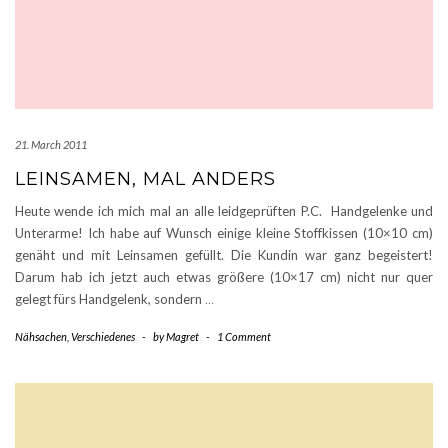
21. March 2011
LEINSAMEN, MAL ANDERS
Heute wende ich mich mal an alle leidgeprüften P.C. Handgelenke und
Unterarme! Ich habe auf Wunsch einige kleine Stoffkissen (10×10 cm)
genäht und mit Leinsamen gefüllt. Die Kundin war ganz begeistert!
Darum hab ich jetzt auch etwas größere (10×17 cm) nicht nur quer
gelegt fürs Handgelenk, sondern
…
Nähsachen
,
Verschiedenes
-
by
Magret
-
1 Comment