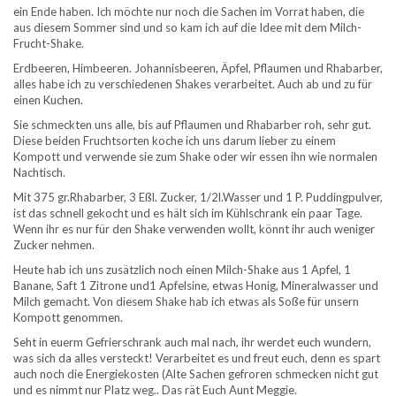
ein Ende haben. Ich möchte nur noch die Sachen im Vorrat haben, die
aus diesem Sommer sind und so kam ich auf die Idee mit dem Milch-
Frucht-Shake.
Erdbeeren, Himbeeren. Johannisbeeren, Äpfel, Pflaumen und Rhabarber,
alles habe ich zu verschiedenen Shakes verarbeitet. Auch ab und zu für
einen Kuchen.
Sie schmeckten uns alle, bis auf Pflaumen und Rhabarber roh, sehr gut.
Diese beiden Fruchtsorten koche ich uns darum lieber zu einem
Kompott und verwende sie zum Shake oder wir essen ihn wie normalen
Nachtisch.
Mit 375 gr.Rhabarber, 3 Eßl. Zucker, 1/2l.Wasser und 1 P. Puddingpulver,
ist das schnell gekocht und es hält sich im Kühlschrank ein paar Tage.
Wenn ihr es nur für den Shake verwenden wollt, könnt ihr auch weniger
Zucker nehmen.
Heute hab ich uns zusätzlich noch einen Milch-Shake aus 1 Apfel, 1
Banane, Saft 1 Zitrone und1 Apfelsine, etwas Honig, Mineralwasser und
Milch gemacht. Von diesem Shake hab ich etwas als Soße für unsern
Kompott genommen.
Seht in euerm Gefrierschrank auch mal nach, ihr werdet euch wundern,
was sich da alles versteckt! Verarbeitet es und freut euch, denn es spart
auch noch die Energiekosten (Alte Sachen gefroren schmecken nicht gut
und es nimmt nur Platz weg.. Das rät Euch Aunt Meggie.