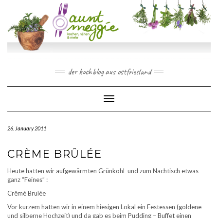
Skip
to
content
der kochblog aus ostfriesland
Toggle Navigation
26. January 2011
CRÈME BRÛLÉE
Heute hatten wir aufgewärmten Grünkohl und zum Nachtisch etwas
ganz “Feines” :
Crêmè Brulèe
Vor kurzem hatten wir in einem hiesigen Lokal ein Festessen (goldene
und silberne Hochzeit) und da gab es beim Pudding – Buffet einen