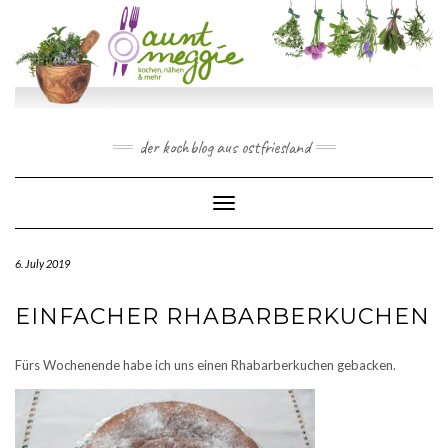
Skip
to
content
der kochblog aus ostfriesland
Toggle Navigation
6. July 2019
EINFACHER RHABARBERKUCHEN
Fürs Wochenende habe ich uns einen Rhabarberkuchen gebacken.