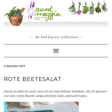
Skip
to
content
der kochblog aus ostfriesland
Toggle Navigation
6. September 2019
ROTE BEETESALAT
Heute erzähle ich euch, was ich mit den kleinen Scheiben, die ich gestern
von den roten Beeten abgeschnitten habe, gemacht habe.