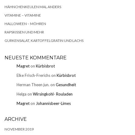
HÄHNCHENKEULEN MAL ANDERS
VITAMINE – VITAMINE
HALLOWEEN – MÖHREN
RAPSKISSEN UND MEHR
GURKENSALAT, KARTOFFELGRATIN UND LACHS
NEUESTE KOMMENTARE
Magret
on
Kürbisbrot
Elke Frisch-Frerichs
on
Kürbisbrot
Herman Theen jun.
on
Gesundheit
Helga
on
Wirsingkohl- Rouladen
Magret
on
Johannisbeer-Limes
ARCHIVE
NOVEMBER 2019