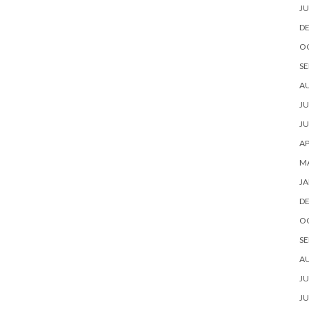
JU
D
O
SE
A
JU
JU
AP
M
JA
D
O
SE
A
JU
JU