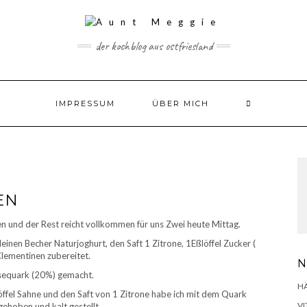
der kochblog aus ostfriesland
IMPRESSUM
ÜBER MICH
EN
en und der Rest reicht vollkommen für uns Zwei heute Mittag.
leinen Becher Naturjoghurt, den Saft 1 Zitrone, 1Eßlöffel Zucker (
Clementinen zubereitet.
N
isequark (20%) gemacht.
H
Eßlöffel Sahne und den Saft von 1 Zitrone habe ich mit dem Quark
VI
gehoben und kalt gestellt.