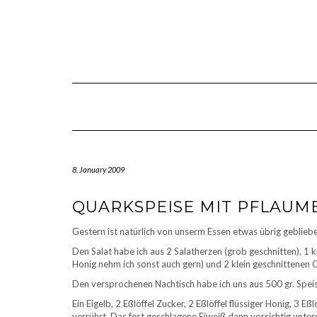
Skip
to
content
8. January 2009
QUARKSPEISE MIT PFLAUM
Gestern ist natürlich von unserm Essen etwas übrig geblieb
Den Salat habe ich aus 2 Salatherzen (grob geschnitten), 1 k
Honig nehm ich sonst auch gern) und 2 klein geschnittenen 
Den versprochenen Nachtisch habe ich uns aus 500 gr. Spe
Ein Eigelb, 2 Eßlöffel Zucker, 2 Eßlöffel flüssiger Honig, 3 
verrührt. Das fest geschlagene Eiweiß dann vorsichtig unter