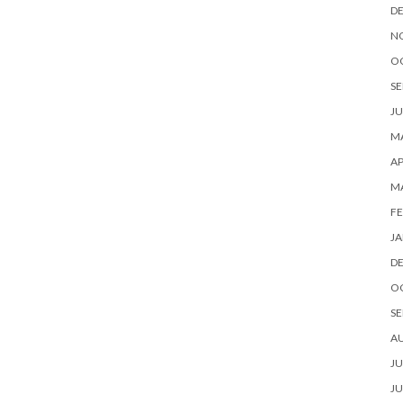
D
N
O
SE
JU
MA
AP
M
FE
JA
D
O
SE
A
JU
JU