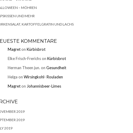
ALLOWEEN – MÖHREN
PSKISSEN UND MEHR
RKENSALAT, KARTOFFELGRATIN UND LACHS
EUESTE KOMMENTARE
Magret
on
Kürbisbrot
Elke Frisch-Frerichs
on
Kürbisbrot
Herman Theen jun.
on
Gesundheit
Helga
on
Wirsingkohl- Rouladen
Magret
on
Johannisbeer-Limes
RCHIVE
OVEMBER 2019
PTEMBER 2019
LY 2019