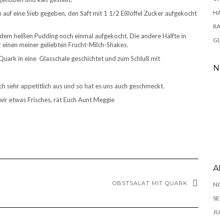
H
 auf eine Sieb gegeben, den Saft mit 1 1/2 Eßlöffel Zucker aufgekocht
RA
 dem heißen Pudding noch einmal aufgekocht. Die andere Hälfte in
GU
ür einen meiner geliebten Frucht-Milch-Shakes.
uark in eine Glasschale geschichtet und zum Schluß mit
N
uch sehr appetitlich aus und so hat es uns auch geschmeckt.
wir etwas Frisches, rät Euch Aunt Meggie
A
OBSTSALAT MIT QUARK
N
SE
JU