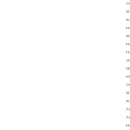
O
SE
A
MA
AP
M
FE
JA
D
N
O
SE
A
JU
JU
MA