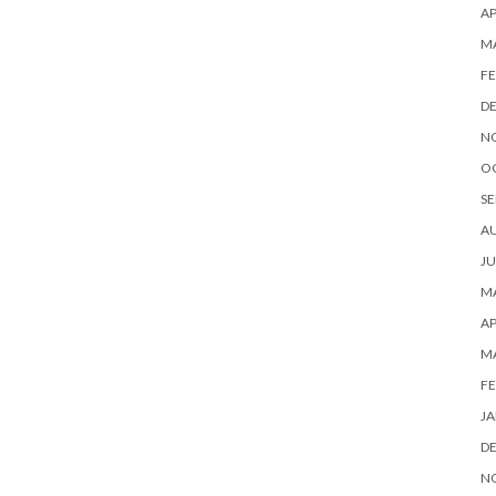
AP
M
FE
D
N
O
SE
A
JU
MA
AP
M
FE
JA
D
N