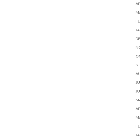
AP
M
FE
JA
D
N
O
SE
A
JU
JU
MA
AP
M
FE
JA