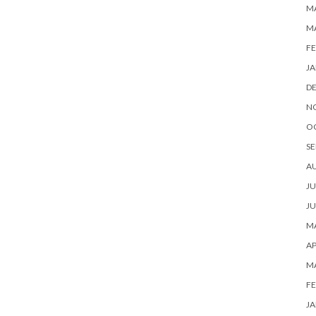
MA
M
FE
JA
D
N
O
SE
A
JU
JU
MA
AP
M
FE
JA