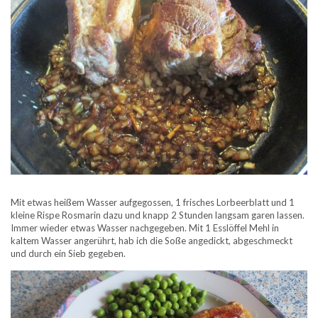
Mit etwas heißem Wasser aufgegossen, 1 frisches Lorbeerblatt und 1
kleine Rispe Rosmarin dazu und knapp 2 Stunden langsam garen lassen.
Immer wieder etwas Wasser nachgegeben. Mit 1 Esslöffel Mehl in
kaltem Wasser angerührt, hab ich die Soße angedickt, abgeschmeckt
und durch ein Sieb gegeben.