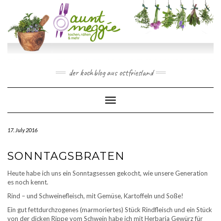
Skip
to
content
der kochblog aus ostfriesland
Toggle Navigation
17. July 2016
SONNTAGSBRATEN
Heute habe ich uns ein Sonntagsessen gekocht, wie unsere Generation
es noch kennt.
Rind – und Schweinefleisch, mit Gemüse, Kartoffeln und Soße!
Ein gut fettdurchzogenes (marmoriertes) Stück Rindfleisch und ein Stück
von der dicken Rippe vom Schwein habe ich mit Herbaria Gewürz für