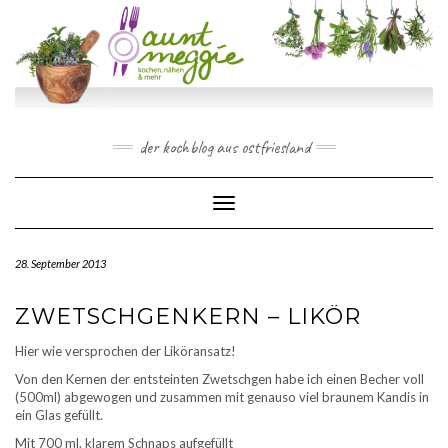
Skip
to
content
der kochblog aus ostfriesland
Toggle Navigation
28. September 2013
ZWETSCHGENKERN – LIKÖR
Hier wie versprochen der Liköransatz!
Von den Kernen der entsteinten Zwetschgen habe ich einen Becher voll
(500ml) abgewogen und zusammen mit genauso viel braunem Kandis in
ein Glas gefüllt.
Mit 700 ml. klarem Schnaps aufgefüllt