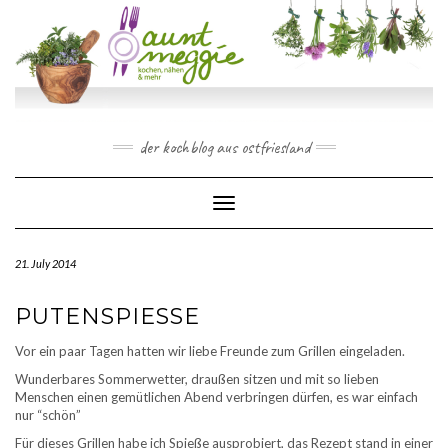
Skip
to
content
der kochblog aus ostfriesland
Toggle Navigation
21. July 2014
PUTENSPIESSE
Vor ein paar Tagen hatten wir liebe Freunde zum Grillen eingeladen.
Wunderbares Sommerwetter, draußen sitzen und mit so lieben
Menschen einen gemütlichen Abend verbringen dürfen, es war einfach
nur “schön”
Für dieses Grillen habe ich Spieße ausprobiert, das Rezept stand in einer