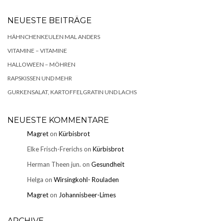
NEUESTE BEITRÄGE
HÄHNCHENKEULEN MAL ANDERS
VITAMINE – VITAMINE
HALLOWEEN – MÖHREN
RAPSKISSEN UND MEHR
GURKENSALAT, KARTOFFELGRATIN UND LACHS
NEUESTE KOMMENTARE
Magret
on
Kürbisbrot
Elke Frisch-Frerichs
on
Kürbisbrot
Herman Theen jun.
on
Gesundheit
Helga
on
Wirsingkohl- Rouladen
Magret
on
Johannisbeer-Limes
ARCHIVE