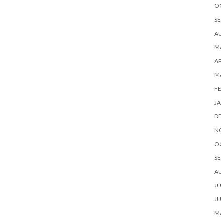
O
SE
A
MA
AP
M
FE
JA
D
N
O
SE
A
JU
JU
MA