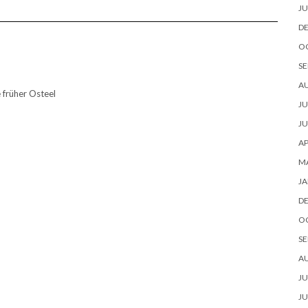
JU
D
O
SE
A
 früher Osteel
JU
JU
AP
M
JA
D
O
SE
A
JU
JU