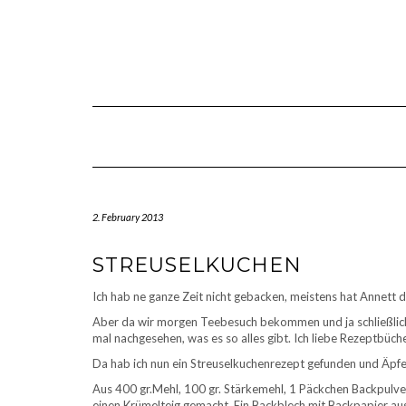
Skip
to
content
2. February 2013
STREUSELKUCHEN
Ich hab ne ganze Zeit nicht gebacken, meistens hat Annett 
Aber da wir morgen Teebesuch bekommen und ja schließlic
mal nachgesehen, was es so alles gibt. Ich liebe Rezeptbüch
Da hab ich nun ein Streuselkuchenrezept gefunden und Äpfe
Aus 400 gr.Mehl, 100 gr. Stärkemehl, 1 Päckchen Backpulver,
einen Krümelteig gemacht. Ein Backblech mit Backpapier aus