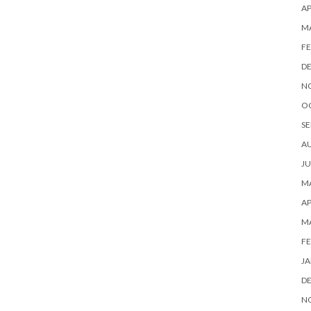
AP
M
FE
D
N
O
SE
A
JU
MA
AP
M
FE
JA
D
N