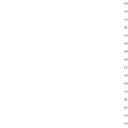
D
N
O
SE
JU
MA
AP
M
FE
JA
D
O
SE
A
JU
JU