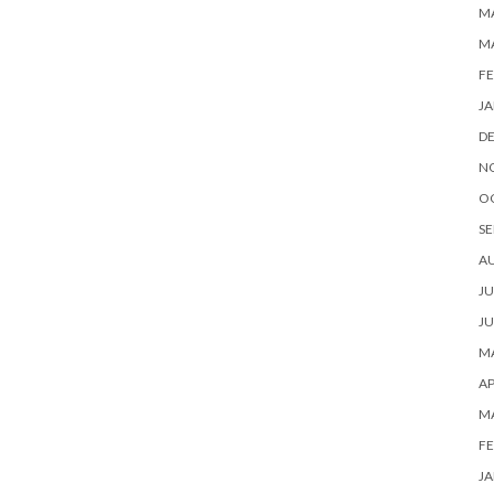
MA
M
FE
JA
D
N
O
SE
A
JU
JU
MA
AP
M
FE
JA