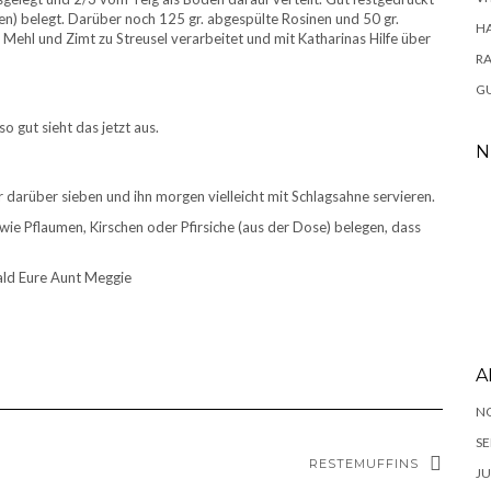
tten) belegt. Darüber noch 125 gr. abgespülte Rosinen und 50 gr.
H
s Mehl und Zimt zu Streusel verarbeitet und mit Katharinas Hilfe über
RA
GU
 gut sieht das jetzt aus.
N
darüber sieben und ihn morgen vielleicht mit Schlagsahne servieren.
wie Pflaumen, Kirschen oder Pfirsiche (aus der Dose) belegen, dass
bald Eure Aunt Meggie
A
N
SE
RESTEMUFFINS
JU