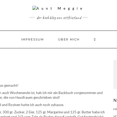
der kochblog aus ostfriesland
IMPRESSUM
ÜBER MICH
das gemacht!
h auch Wochenende ist, hab ich mir ein Backbuch vorgenommen und
er, die von Hausfrauen geschrieben sind!
N
l und Rosinen hatte ich auch noch zuhause.
H
 300 gr. Zucker, 2 Eier, 125 gr. Margarine und 125 gr. Butter habe ich
VI
gelegt und 2/3 vom Teig als Boden darauf verteilt. Gut festgedrückt