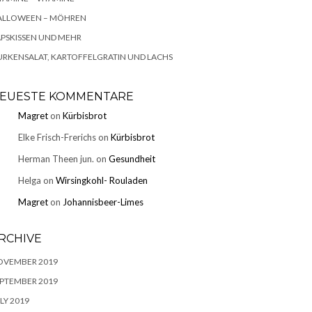
ALLOWEEN – MÖHREN
PSKISSEN UND MEHR
RKENSALAT, KARTOFFELGRATIN UND LACHS
EUESTE KOMMENTARE
Magret
on
Kürbisbrot
Elke Frisch-Frerichs
on
Kürbisbrot
Herman Theen jun.
on
Gesundheit
Helga
on
Wirsingkohl- Rouladen
Magret
on
Johannisbeer-Limes
RCHIVE
OVEMBER 2019
PTEMBER 2019
LY 2019