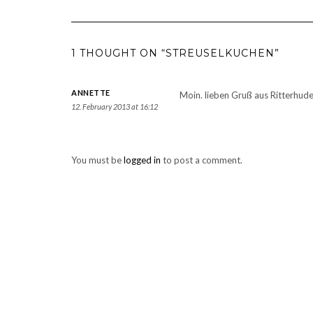
1 THOUGHT ON “STREUSELKUCHEN”
ANNETTE
Moin. lieben Gruß aus Ritterhude
12. February 2013 at 16:12
You must be
logged in
to post a comment.