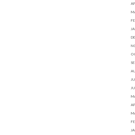
AP
M
FE
JA
D
N
O
SE
A
JU
JU
MA
AP
M
FE
JA