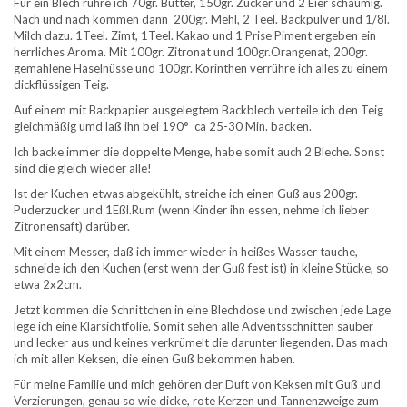
Für ein Blech rühre ich 70gr. Butter, 150gr. Zucker und 2 Eier schaumig.
Nach und nach kommen dann 200gr. Mehl, 2 Teel. Backpulver und 1/8l.
Milch dazu. 1Teel. Zimt, 1Teel. Kakao und 1 Prise Piment ergeben ein
herrliches Aroma. Mit 100gr. Zitronat und 100gr.Orangenat, 200gr.
gemahlene Haselnüsse und 100gr. Korinthen verrühre ich alles zu einem
dickflüssigen Teig.
Auf einem mit Backpapier ausgelegtem Backblech verteile ich den Teig
gleichmäßig umd laß ihn bei 190° ca 25-30 Min. backen.
Ich backe immer die doppelte Menge, habe somit auch 2 Bleche. Sonst
sind die gleich wieder alle!
Ist der Kuchen etwas abgekühlt, streiche ich einen Guß aus 200gr.
Puderzucker und 1Eßl.Rum (wenn Kinder ihn essen, nehme ich lieber
Zitronensaft) darüber.
Mit einem Messer, daß ich immer wieder in heißes Wasser tauche,
schneide ich den Kuchen (erst wenn der Guß fest ist) in kleine Stücke, so
etwa 2x2cm.
Jetzt kommen die Schnittchen in eine Blechdose und zwischen jede Lage
lege ich eine Klarsichtfolie. Somit sehen alle Adventsschnitten sauber
und lecker aus und keines verkrümelt die darunter liegenden. Das mach
ich mit allen Keksen, die einen Guß bekommen haben.
Für meine Familie und mich gehören der Duft von Keksen mit Guß und
Verzierungen, genau so wie dicke, rote Kerzen und Tannenzweige zum