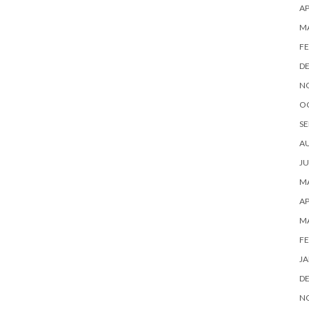
AP
M
FE
D
N
O
SE
A
JU
MA
AP
M
FE
JA
D
N