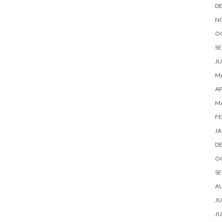
D
N
O
SE
JU
MA
AP
M
FE
JA
D
O
SE
A
JU
JU