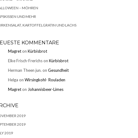
ALLOWEEN – MÖHREN
PSKISSEN UND MEHR
RKENSALAT, KARTOFFELGRATIN UND LACHS
EUESTE KOMMENTARE
Magret
on
Kürbisbrot
Elke Frisch-Frerichs
on
Kürbisbrot
Herman Theen jun.
on
Gesundheit
Helga
on
Wirsingkohl- Rouladen
Magret
on
Johannisbeer-Limes
RCHIVE
OVEMBER 2019
PTEMBER 2019
LY 2019