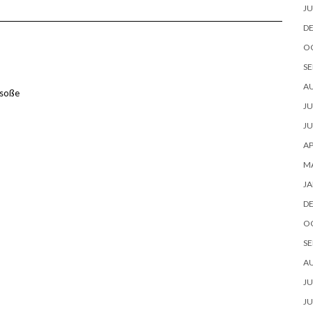
JU
D
O
SE
A
nsoße
JU
JU
AP
M
JA
D
O
SE
A
JU
JU