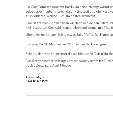
Ein Glas Tomatensoße mit Basilikum habe ich angewärmt und
selbst, aber heute hatte ich dafür keine Zeit und die “Ferti
ausprobieren, welche Euch am besten schmeckt.
Eine Hälfte vom Boden haben wir dann mit kleinen Salamische
kleingezupften Kochschinkenscheiben und einmal mit Thunfi
Über alles geriebenen Käse, etwas Salz, Pfeffer, Basilikum 
und alles für 20 Minuten bei 225 ° in den Backofen geschob
Schade, das man im Internet diesen köstlichen Duft nicht ri
Das Rezept meiner selbstgekochten Soße verrate ich Euch zu
noch belege, Eure Aunt Meggie.
Author:
Magret
Filed Under:
Pizza