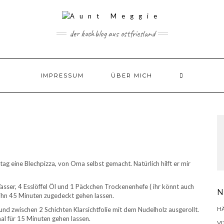
der kochblog aus ostfriesland
IMPRESSUM
ÜBER MICH
ttag eine Blechpizza, von Oma selbst gemacht. Natürlich hilft er mir
asser, 4 Esslöffel Öl und 1 Päckchen Trockenenhefe ( ihr könnt auch
N
ihn 45 Minuten zugedeckt gehen lassen.
H
d zwischen 2 Schichten Klarsichtfolie mit dem Nudelholz ausgerollt.
al für 15 Minuten gehen lassen.
VI