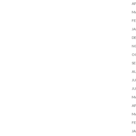
AP
M
FE
JA
D
N
O
SE
A
JU
JU
MA
AP
M
FE
JA