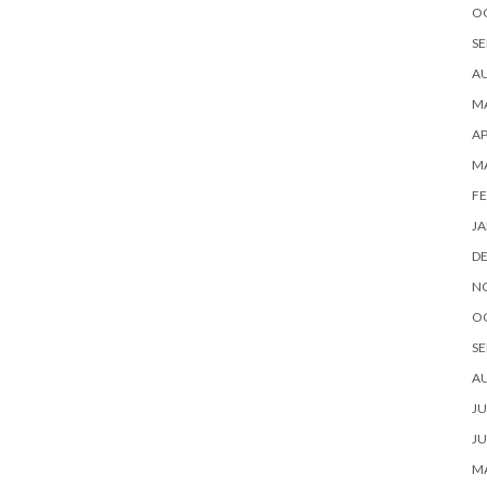
O
SE
A
MA
AP
M
FE
JA
D
N
O
SE
A
JU
JU
MA