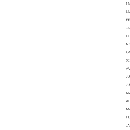
MA
M
FE
JA
D
N
O
SE
A
JU
JU
MA
AP
M
FE
JA