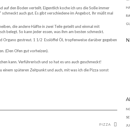
H
 auf den Boden verteilt. Eigentlich koche ich uns die Soße immer
ge” schmeckt auch gut. Es gibt verschiedene im Angebot, Ihr müßt mal
RA
GU
iben, die andere Hälfte in zwei Teile geteilt und einmal mit
sch belegt. So kann jeder essen, was ihm am besten schmeckt.
und Organo gestreut. 1 1/2 Esslöffel Öl, tropfenweise darüber gegeben
N
en. (Den Ofen gut vorheizen).
echen kann. Verführerisch und so hat es uns auch geschmeckt!
 einem späteren Zeitpunkt und auch, mit was ich die Pizza sonst
A
N
SE
PIZZA
JU