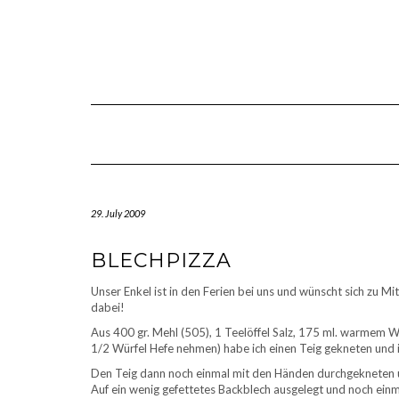
Skip
to
content
29. July 2009
BLECHPIZZA
Unser Enkel ist in den Ferien bei uns und wünscht sich zu Mi
dabei!
Aus 400 gr. Mehl (505), 1 Teelöffel Salz, 175 ml. warmem W
1/2 Würfel Hefe nehmen) habe ich einen Teig gekneten und 
Den Teig dann noch einmal mit den Händen durchgekneten un
Auf ein wenig gefettetes Backblech ausgelegt und noch einm