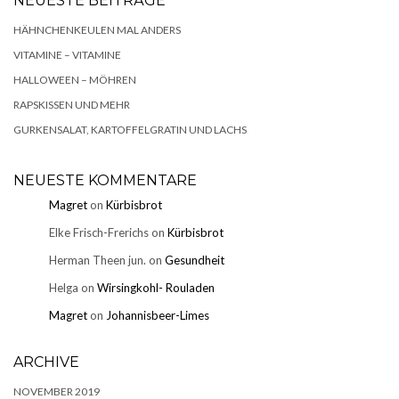
NEUESTE BEITRÄGE
HÄHNCHENKEULEN MAL ANDERS
VITAMINE – VITAMINE
HALLOWEEN – MÖHREN
RAPSKISSEN UND MEHR
GURKENSALAT, KARTOFFELGRATIN UND LACHS
NEUESTE KOMMENTARE
Magret
on
Kürbisbrot
Elke Frisch-Frerichs
on
Kürbisbrot
Herman Theen jun.
on
Gesundheit
Helga
on
Wirsingkohl- Rouladen
Magret
on
Johannisbeer-Limes
ARCHIVE
NOVEMBER 2019