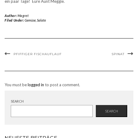
ein paar Tage! Eure Aunt Meggie.
Author:
Magret
Filed Under:
Gemüse
,
Salate
PFIFFIGER FISCHAUFLAUF
SPINAT
You must be
logged in
to post a comment.
SEARCH
SEARCH