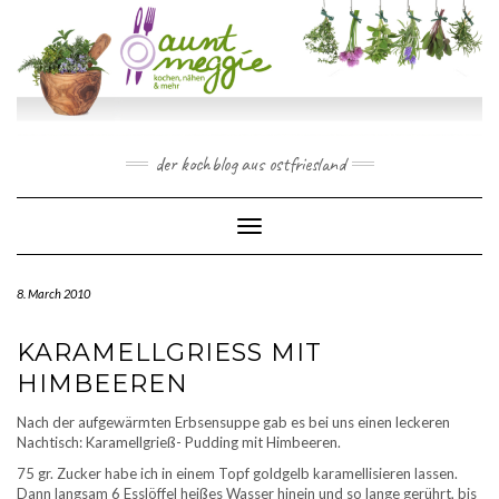
Skip
to
content
der kochblog aus ostfriesland
Toggle Navigation
8. March 2010
KARAMELLGRIESS MIT H
IMBEEREN
Nach der aufgewärmten Erbsensuppe gab es bei uns einen leckeren
Nachtisch: Karamellgrieß- Pudding mit Himbeeren.
75 gr. Zucker habe ich in einem Topf goldgelb karamellisieren lassen.
Dann langsam 6 Esslöffel heißes Wasser hinein und so lange gerührt, bis