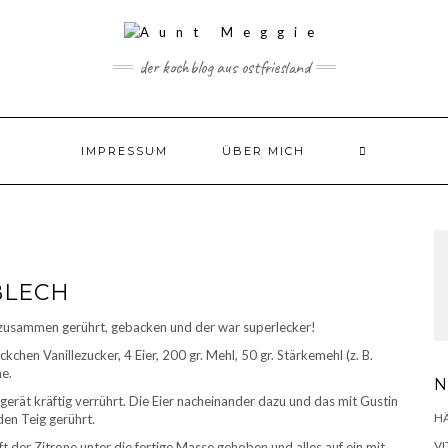
der kochblog aus ostfriesland
IMPRESSUM
ÜBER MICH
BLECH
 zusammen gerührt, gebacken und der war superlecker!
kchen Vanillezucker, 4 Eier, 200 gr. Mehl, 50 gr. Stärkemehl (z. B.
ne.
N
erät kräftig verrührt. Die Eier nacheinander dazu und das mit Gustin
H
en Teig gerührt.
VI
t der Zitrone unter die fertige Masse gehoben und alles auf ein mit