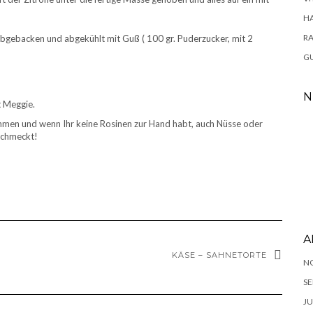
H
RA
abgebacken und abgekühlt mit Guß ( 100 gr. Puderzucker, mit 2
GU
N
t Meggie.
ehmen und wenn Ihr keine Rosinen zur Hand habt, auch Nüsse oder
schmeckt!
A
KÄSE – SAHNETORTE
N
SE
JU