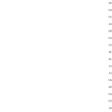
AP
M
FE
JA
D
N
O
SE
A
JU
JU
MA
AP
M
FE
JA