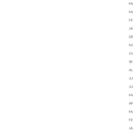
MA
M
FE
JA
D
N
O
SE
A
JU
JU
MA
AP
M
FE
JA