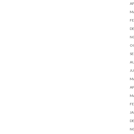
AP
M
FE
D
N
O
SE
A
JU
MA
AP
M
FE
JA
D
N