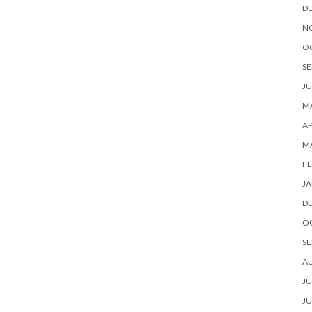
D
N
O
SE
JU
MA
AP
M
FE
JA
D
O
SE
A
JU
JU