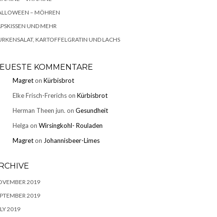
ALLOWEEN – MÖHREN
PSKISSEN UND MEHR
RKENSALAT, KARTOFFELGRATIN UND LACHS
EUESTE KOMMENTARE
Magret
on
Kürbisbrot
Elke Frisch-Frerichs
on
Kürbisbrot
Herman Theen jun.
on
Gesundheit
Helga
on
Wirsingkohl- Rouladen
Magret
on
Johannisbeer-Limes
RCHIVE
OVEMBER 2019
PTEMBER 2019
LY 2019