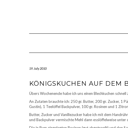
Skip
to
content
19. July 2010
KÖNIGSKUCHEN AUF DEM 
Übers Wochenende habe ich uns einen Blechkuchen schnell
An Zutaten brauchte ich: 250 gr. Butter, 200 gr. Zucker, 1 Päc
Gustin), 1 Teelöffel Backpulver, 100 gr. Rosinen und 1 Zitro
Butter, Zucker und Vanillezucker habe ich mit dem Handrührg
und Backpulver vermischte Mehl dann esslöffelweise unter d
Die in Rum eingelegten Rosinen (gut abgetropft) und den Saf