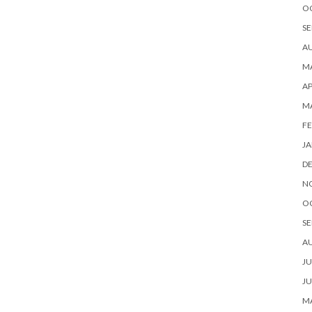
O
SE
A
MA
AP
M
FE
JA
D
N
O
SE
A
JU
JU
MA