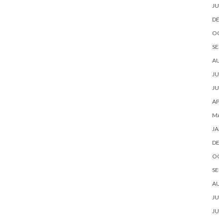
JU
D
O
SE
A
JU
JU
AP
M
JA
D
O
SE
A
JU
JU