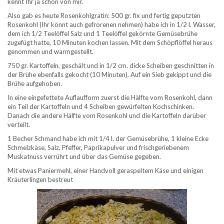
kennt Ihr ja schon von mir.
Also gab es heute Rosenkohlgratin: 500 gr. fix und fertig geputzten
Rosenkohl (Ihr könnt auch gefrorenen nehmen) habe ich in 1/2 l. Wasser,
dem ich 1/2 Teelöffel Salz und 1 Teelöffel gekörnte Gemüsebrühe
zugefügt hatte, 10 Minuten kochen lassen. Mit dem Schöpflöffel heraus
genommen und warmgestellt.
750 gr. Kartoffeln, geschält und in 1/2 cm. dicke Scheiben geschnitten in
der Brühe ebenfalls gekocht (10 Minuten). Auf ein Sieb gekippt und die
Brühe aufgehoben.
In eine eingefettete Auflaufform zuerst die Hälfte vom Rosenkohl, dann
ein Teil der Kartoffeln und 4 Scheiben gewürfelten Kochschinken.
Danach die andere Hälfte vom Rosenkohl und die Kartoffeln darüber
verteilt.
1 Becher Schmand habe ich mit 1/4 l. der Gemüsebrühe, 1 kleine Ecke
Schmelzkäse, Salz, Pfeffer, Paprikapulver und frischgeriebenem
Muskatnuss verrührt und über das Gemüse gegeben.
Mit etwas Paniermehl, einer Handvoll geraspeltem Käse und einigen
Kräuterlingen bestreut