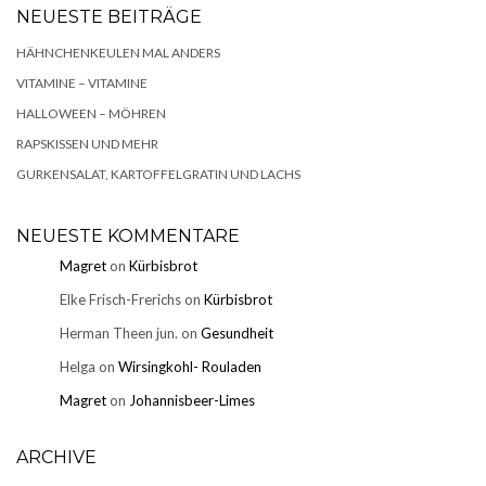
NEUESTE BEITRÄGE
HÄHNCHENKEULEN MAL ANDERS
VITAMINE – VITAMINE
HALLOWEEN – MÖHREN
RAPSKISSEN UND MEHR
GURKENSALAT, KARTOFFELGRATIN UND LACHS
NEUESTE KOMMENTARE
Magret
on
Kürbisbrot
Elke Frisch-Frerichs
on
Kürbisbrot
Herman Theen jun.
on
Gesundheit
Helga
on
Wirsingkohl- Rouladen
Magret
on
Johannisbeer-Limes
ARCHIVE