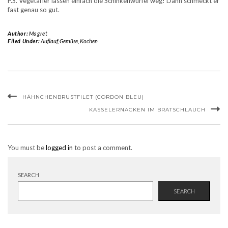
P.S. Vegetarier lassen einfach die Schinkenwürfel weg! Dann schmeckt er
fast genau so gut.
Author:
Magret
Filed Under:
Auflauf
,
Gemüse
,
Kochen
HÄHNCHENBRUSTFILET (CORDON BLEU)
KASSELERNACKEN IM BRATSCHLAUCH
You must be
logged in
to post a comment.
SEARCH
SEARCH