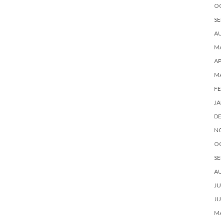
O
SE
A
MA
AP
M
FE
JA
D
N
O
SE
A
JU
JU
MA