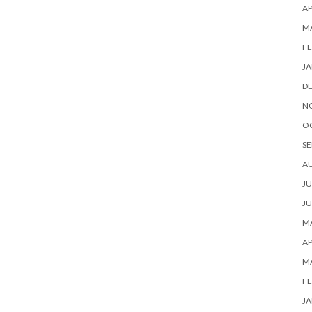
AP
M
FE
JA
D
N
O
SE
A
JU
JU
MA
AP
M
FE
JA