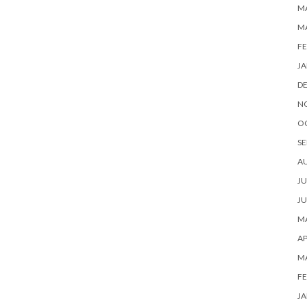
MA
M
FE
JA
D
N
O
SE
A
JU
JU
MA
AP
M
FE
JA