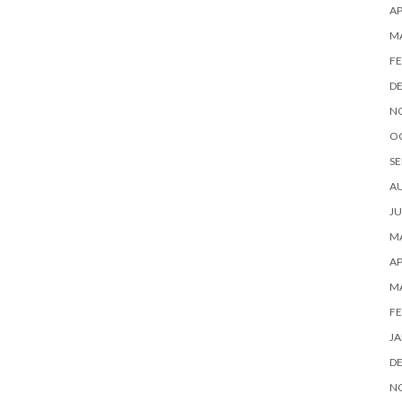
AP
M
FE
D
N
O
SE
A
JU
MA
AP
M
FE
JA
D
N