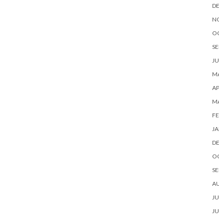
D
N
O
SE
JU
MA
AP
M
FE
JA
D
O
SE
A
JU
JU