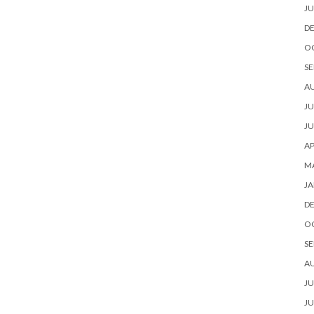
JU
D
O
SE
A
JU
JU
AP
M
JA
D
O
SE
A
JU
JU