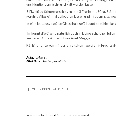
uns Kluntje) vermischt und kalt werden lassen.
3 Eiweiß zu Schnee geschlagen, die 3 Eigelb mit 60 gr. Stär
gerührt. Alles einmal aufkochen lassen und mit dem Eischne
In eine kalt ausgespülte Glasschale gefüllt und abkühlen lass
Ihr könnt die Creme natürlich auch in kleine Schälchen füll
verzieren. Gute Appetit, Eure Aunt Meggie.
P.S. Eine Tante von mir verrührt kalten Tee oft mit Fruchtsaf
Author:
Magret
Filed Under:
Kochen
,
Nachtisch
THUNFISCH AUFLAUF
You must be
logged in
to post a comment.