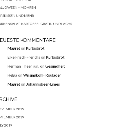
ALLOWEEN – MÖHREN
PSKISSEN UND MEHR
RKENSALAT, KARTOFFELGRATIN UND LACHS
EUESTE KOMMENTARE
Magret
on
Kürbisbrot
Elke Frisch-Frerichs
on
Kürbisbrot
Herman Theen jun.
on
Gesundheit
Helga
on
Wirsingkohl- Rouladen
Magret
on
Johannisbeer-Limes
RCHIVE
OVEMBER 2019
PTEMBER 2019
LY 2019