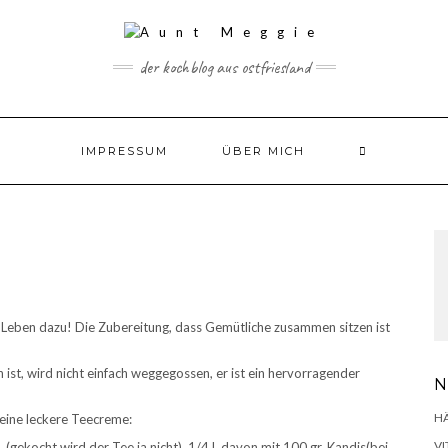
der kochblog aus ostfriesland
IMPRESSUM
ÜBER MICH
m Leben dazu! Die Zubereitung, dass Gemütliche zusammen sitzen ist
ist, wird nicht einfach weggegossen, er ist ein hervorragender
N
H
 eine leckere Teecreme:
VI
 (gekocht wird der Tee ja nicht). 1/4 l. davon mit 100 gr. Kandis(bei