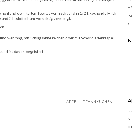
H
kemehl und dem kalten Tee gut vermischt und in 1/2 l. kochende Milch
RA
e und 2 Esslöffel Rum vorsichtig vermengt.
GU
en.
en und wer mag, mit Schlagsahne reichen oder mit Schokoladenraspel
N
t und ist davon begeistert!
A
APFEL – PFANNKUCHEN
N
SE
JU