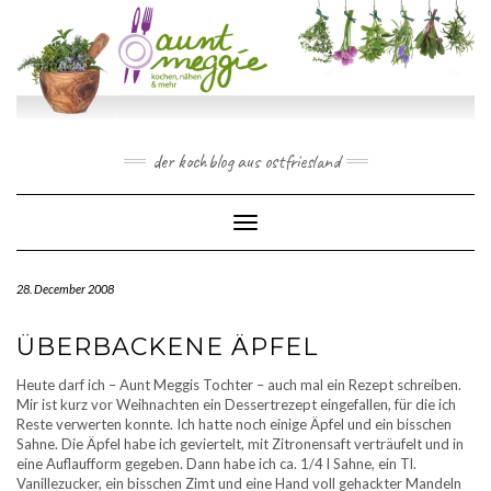
Skip
to
content
der kochblog aus ostfriesland
Toggle Navigation
28. December 2008
ÜBERBACKENE ÄPFEL
Heute darf ich – Aunt Meggis Tochter – auch mal ein Rezept schreiben.
Mir ist kurz vor Weihnachten ein Dessertrezept eingefallen, für die ich
Reste verwerten konnte. Ich hatte noch einige Äpfel und ein bisschen
Sahne. Die Äpfel habe ich geviertelt, mit Zitronensaft verträufelt und in
eine Auflaufform gegeben. Dann habe ich ca. 1/4 l Sahne, ein Tl.
Vanillezucker, ein bisschen Zimt und eine Hand voll gehackter Mandeln