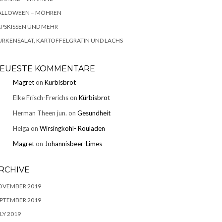
ALLOWEEN – MÖHREN
PSKISSEN UND MEHR
RKENSALAT, KARTOFFELGRATIN UND LACHS
EUESTE KOMMENTARE
Magret
on
Kürbisbrot
Elke Frisch-Frerichs
on
Kürbisbrot
Herman Theen jun.
on
Gesundheit
Helga
on
Wirsingkohl- Rouladen
Magret
on
Johannisbeer-Limes
RCHIVE
OVEMBER 2019
PTEMBER 2019
LY 2019