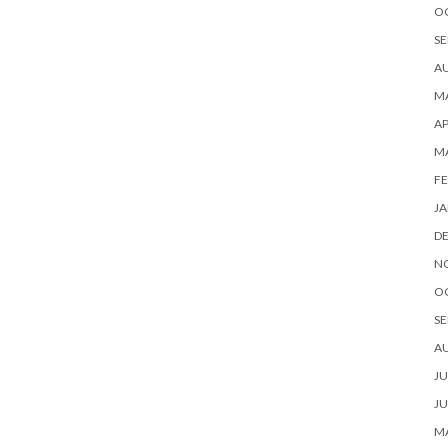
O
SE
A
MA
AP
M
FE
JA
D
N
O
SE
A
JU
JU
MA