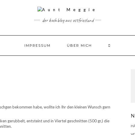
der kochblog aus ostfriesland
IMPRESSUM
ÜBER MICH
schgen bekommen habe, wollte ich Ihr den kleinen Wunsch gern
N
n gerubbelt, entsteint und in Viertel geschnitten (500 gr,) die
H
nitten.
VI