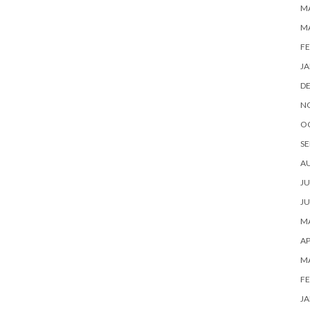
MA
M
FE
JA
D
N
O
SE
A
JU
JU
MA
AP
M
FE
JA