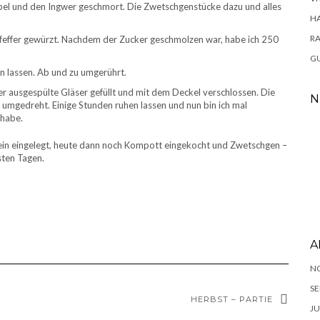
iebel und den Ingwer geschmort. Die Zwetschgenstücke dazu und alles
H
RA
feffer gewürzt. Nachdem der Zucker geschmolzen war, habe ich 250
GU
n lassen. Ab und zu umgerührt.
r ausgespülte Gläser gefüllt und mit dem Deckel verschlossen. Die
N
 umgedreht. Einige Stunden ruhen lassen und nun bin ich mal
 habe.
wein eingelegt, heute dann noch Kompott eingekocht und Zwetschgen –
sten Tagen.
A
N
SE
HERBST – PARTIE
JU