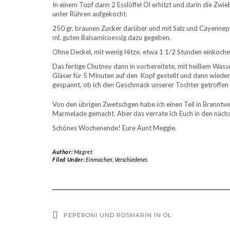
In einem Topf dann 2 Esslöffel Öl erhitzt und darin die Zw
unter Rühren aufgekocht.
250 gr. braunen Zucker darüber und mit Salz und Cayennep
ml. guten Balsamicoessig dazu gegeben.
Ohne Deckel, mit wenig Hitze, etwa 1 1/2 Stunden einkoche
Das fertige Chutney dann in vorbereitete, mit heißem Wasse
Gläser für 5 MInuten auf den Kopf gestellt und dann wieder
gespannt, ob ich den Geschmack unserer Tochter getroffen
Von den übrigen Zwetschgen habe ich einen Teil in Brannt
Marmelade gemacht. Aber das verrate ich Euch in den näch
Schönes Wochenende! Eure Aunt Meggie.
Author:
Magret
Filed Under:
Einmachen
,
Verschiedenes
PEPERONI UND ROSMARIN IN ÖL