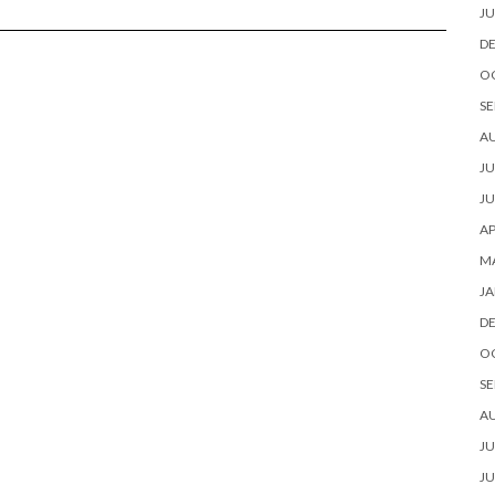
JU
D
O
SE
A
JU
JU
AP
M
JA
D
O
SE
A
JU
JU