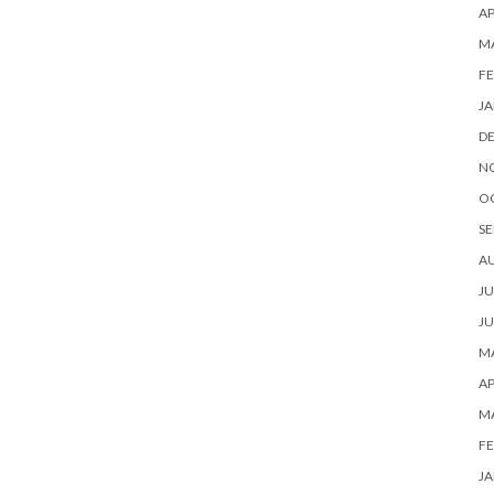
AP
M
FE
JA
D
N
O
SE
A
JU
JU
MA
AP
M
FE
JA