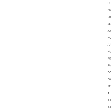
D
N
O
SE
JU
MA
AP
M
FE
JA
D
O
SE
A
JU
JU