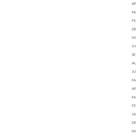
AP
M
FE
D
N
O
SE
A
JU
MA
AP
M
FE
JA
D
N