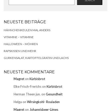
SEARCH
NEUESTE BEITRÄGE
HÄHNCHENKEULEN MAL ANDERS
VITAMINE – VITAMINE
HALLOWEEN – MÖHREN
RAPSKISSEN UND MEHR
GURKENSALAT, KARTOFFELGRATIN UND LACHS
NEUESTE KOMMENTARE
Magret
on
Kürbisbrot
Elke Frisch-Frerichs
on
Kürbisbrot
Herman Theen jun.
on
Gesundheit
Helga
on
Wirsingkohl- Rouladen
Magret
on
Johannisbeer-Limes