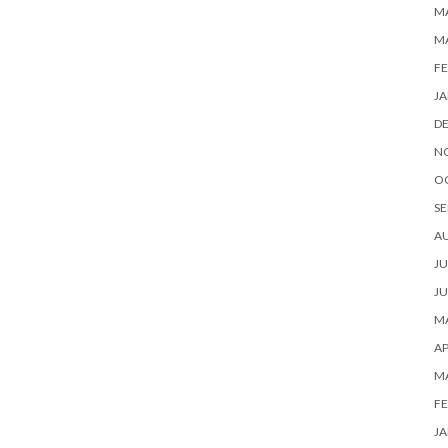
MA
M
FE
JA
D
N
O
SE
A
JU
JU
MA
AP
M
FE
JA