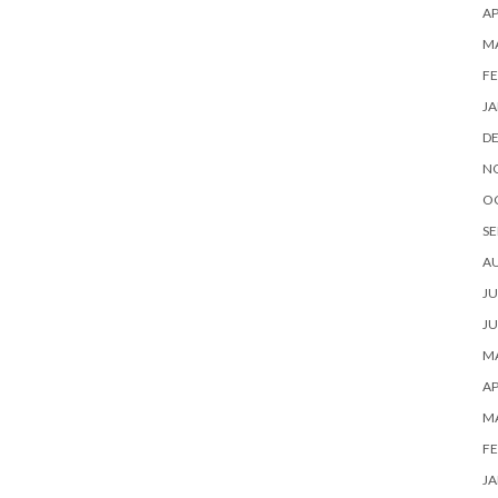
AP
M
FE
JA
D
N
O
SE
A
JU
JU
MA
AP
M
FE
JA