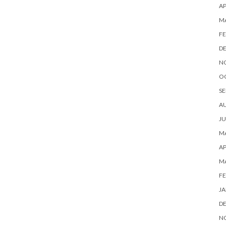
AP
M
FE
D
N
O
SE
A
JU
MA
AP
M
FE
JA
D
N