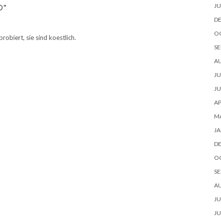
JU
D”
D
O
robiert, sie sind koestlich.
SE
A
JU
JU
AP
M
JA
D
O
SE
A
JU
JU