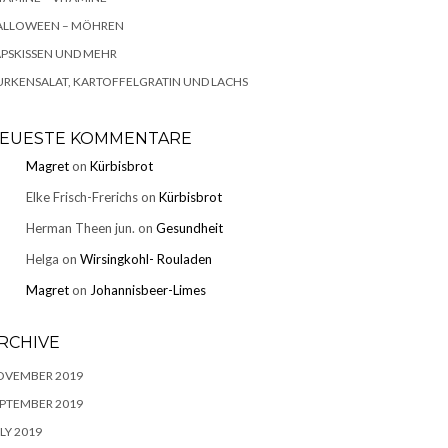
ALLOWEEN – MÖHREN
PSKISSEN UND MEHR
RKENSALAT, KARTOFFELGRATIN UND LACHS
EUESTE KOMMENTARE
Magret
on
Kürbisbrot
Elke Frisch-Frerichs
on
Kürbisbrot
Herman Theen jun.
on
Gesundheit
Helga
on
Wirsingkohl- Rouladen
Magret
on
Johannisbeer-Limes
RCHIVE
OVEMBER 2019
PTEMBER 2019
LY 2019