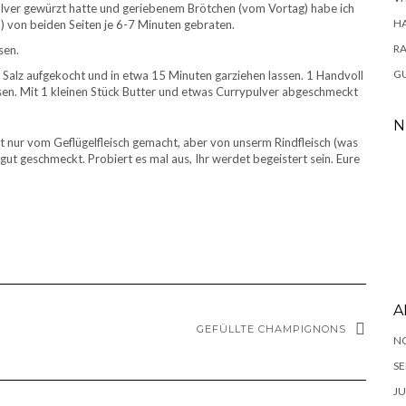
apulver gewürzt hatte und geriebenem Brötchen (vom Vortag) habe ich
H
l) von beiden Seiten je 6-7 Minuten gebraten.
RA
sen.
GU
 Salz aufgekocht und in etwa 15 Minuten garziehen lassen. 1 Handvoll
sen. Mit 1 kleinen Stück Butter und etwas Currypulver abgeschmeckt
N
st nur vom Geflügelfleisch gemacht, aber von unserm Rindfleisch (was
gut geschmeckt. Probiert es mal aus, Ihr werdet begeistert sein. Eure
A
GEFÜLLTE CHAMPIGNONS
N
SE
JU