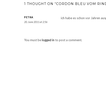
1 THOUGHT ON “CORDON BLEU VOM RIN
PETRA
ich habe es schon vor Jahren ausp
20. June 2011 at 2:56
You must be
logged in
to post a comment.