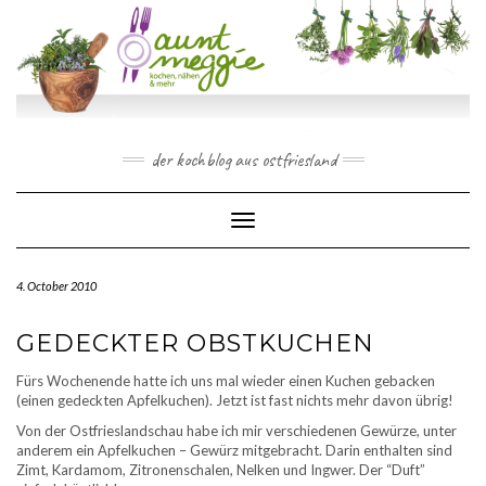
Skip
to
content
der kochblog aus ostfriesland
Toggle Navigation
4. October 2010
GEDECKTER OBSTKUCHEN
Fürs Wochenende hatte ich uns mal wieder einen Kuchen gebacken
(einen gedeckten Apfelkuchen). Jetzt ist fast nichts mehr davon übrig!
Von der Ostfrieslandschau habe ich mir verschiedenen Gewürze, unter
anderem ein Apfelkuchen – Gewürz mitgebracht. Darin enthalten sind
Zimt, Kardamom, Zitronenschalen, Nelken und Ingwer. Der “Duft”