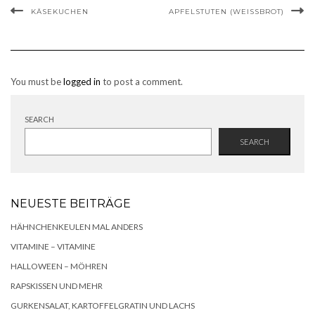
KÄSEKUCHEN
APFELSTUTEN (WEISSBROT)
You must be
logged in
to post a comment.
SEARCH
SEARCH
NEUESTE BEITRÄGE
HÄHNCHENKEULEN MAL ANDERS
VITAMINE – VITAMINE
HALLOWEEN – MÖHREN
RAPSKISSEN UND MEHR
GURKENSALAT, KARTOFFELGRATIN UND LACHS