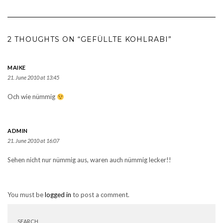
2 THOUGHTS ON “GEFÜLLTE KOHLRABI”
MAIKE
21. June 2010 at 13:45
Och wie nümmig
ADMIN
21. June 2010 at 16:07
Sehen nicht nur nümmig aus, waren auch nümmig lecker!!
You must be
logged in
to post a comment.
SEARCH