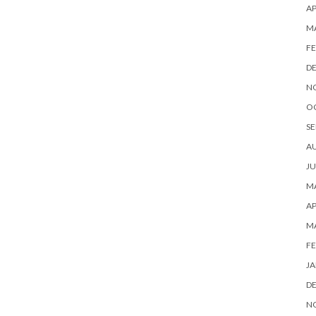
AP
M
FE
D
N
O
SE
A
JU
MA
AP
M
FE
JA
D
N