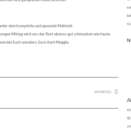
H
RA
GU
ieder eine komplette und gesunde Mahlzeit.
 morgen Mittag wird uns der Rest ebenso gut schmecken wie heute.
N
r werdet Euch wundern, Eure Aunt Meggie.
SPARGEL
A
N
SE
JU