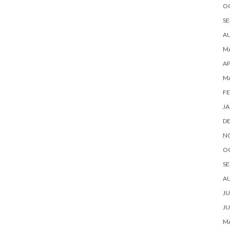
O
SE
A
MA
AP
M
FE
JA
D
N
O
SE
A
JU
JU
MA