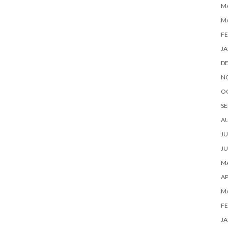
MA
M
FE
JA
D
N
O
SE
A
JU
JU
MA
AP
M
FE
JA