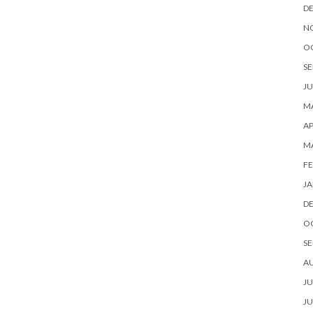
D
N
O
SE
JU
MA
AP
M
FE
JA
D
O
SE
A
JU
JU