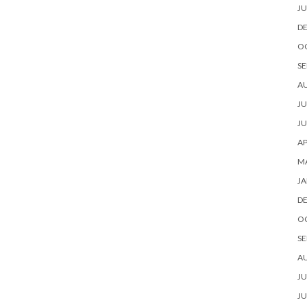
JU
D
O
SE
A
JU
JU
AP
M
JA
D
O
SE
A
JU
JU