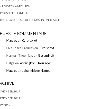
ALLOWEEN – MÖHREN
PSKISSEN UND MEHR
RKENSALAT, KARTOFFELGRATIN UND LACHS
EUESTE KOMMENTARE
Magret
on
Kürbisbrot
Elke Frisch-Frerichs
on
Kürbisbrot
Herman Theen jun.
on
Gesundheit
Helga
on
Wirsingkohl- Rouladen
Magret
on
Johannisbeer-Limes
RCHIVE
OVEMBER 2019
PTEMBER 2019
LY 2019