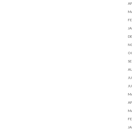
AP
M
FE
JA
D
N
O
SE
A
JU
JU
MA
AP
M
FE
JA