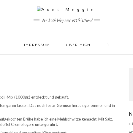
der kochblog aus ostfriesland
IMPRESSUM
ÜBER MICH
koli-Mix (1000gr.) entdeckt und gekauft.
nuten garen lassen. Das noch feste Gemüse heraus genommen und in
N
r aufgekochten Brühe habe ich eine Mehlschwitze gemacht. Mit Salz,
H
löffel Creme legere untergerührt.
VI
niermehl und gerapeltem Käse bestreut.