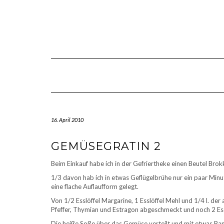
Skip
to
content
16. April 2010
GEMÜSEGRATIN 2
Beim Einkauf habe ich in der Gefriertheke einen Beutel Brok
1/3 davon hab ich in etwas Geflügelbrühe nur ein paar Mi
eine flache Auflaufform gelegt.
Von 1/2 Esslöffel Margarine, 1 Esslöffel Mehl und 1/4 l. de
Pfeffer, Thymian und Estragon abgeschmeckt und noch 2 Ess
Die heiße Soße über das Gemüse verteilt und mit etwas Pa