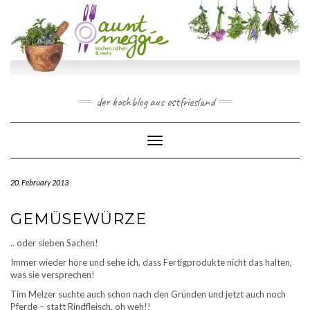
Skip
to
content
der kochblog aus ostfriesland
Toggle Navigation
20. February 2013
GEMÜSEWÜRZE
.. oder sieben Sachen!
Immer wieder höre und sehe ich, dass Fertigprodukte nicht das halten,
was sie versprechen!
Tim Melzer suchte auch schon nach den Gründen und jetzt auch noch
Pferde – statt Rindfleisch, oh weh!!