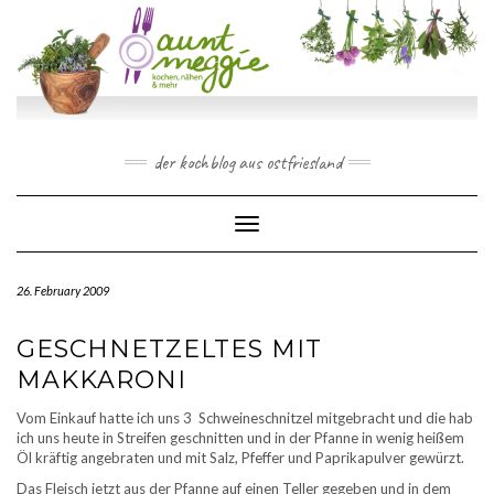
Skip
to
content
der kochblog aus ostfriesland
Toggle Navigation
26. February 2009
GESCHNETZELTES MIT
MAKKARONI
Vom Einkauf hatte ich uns 3 Schweineschnitzel mitgebracht und die hab
ich uns heute in Streifen geschnitten und in der Pfanne in wenig heißem
Öl kräftig angebraten und mit Salz, Pfeffer und Paprikapulver gewürzt.
Das Fleisch jetzt aus der Pfanne auf einen Teller gegeben und in dem