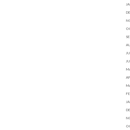
JA
D
N
O
SE
A
JU
JU
MA
AP
M
FE
JA
D
N
O