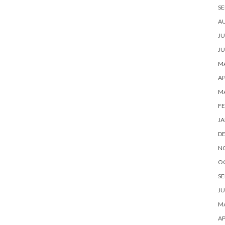
SE
A
JU
JU
MA
AP
M
FE
JA
D
N
O
SE
JU
MA
AP