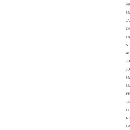
AP
M
JA
D
O
SE
A
JU
JU
MA
M
FE
JA
D
N
O