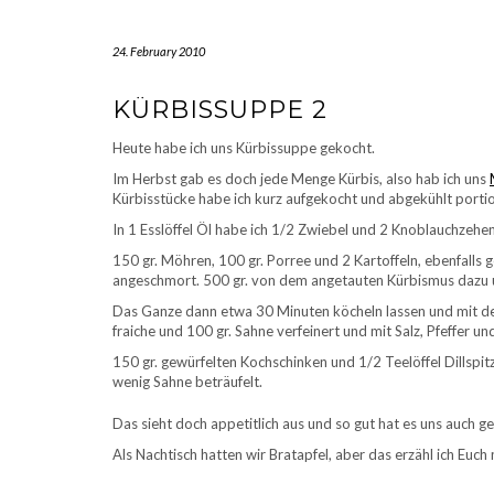
24. February 2010
KÜRBISSUPPE 2
Heute habe ich uns Kürbissuppe gekocht.
Im Herbst gab es doch jede Menge Kürbis, also hab ich uns
Kürbisstücke habe ich kurz aufgekocht und abgekühlt portio
In 1 Esslöffel Öl habe ich 1/2 Zwiebel und 2 Knoblauchzehen
150 gr. Möhren, 100 gr. Porree und 2 Kartoffeln, ebenfalls
angeschmort. 500 gr. von dem angetauten Kürbismus dazu u
Das Ganze dann etwa 30 Minuten köcheln lassen und mit d
fraiche und 100 gr. Sahne verfeinert und mit Salz, Pfeffer
150 gr. gewürfelten Kochschinken und 1/2 Teelöffel Dillspit
wenig Sahne beträufelt.
Das sieht doch appetitlich aus und so gut hat es uns auch g
Als Nachtisch hatten wir Bratapfel, aber das erzähl ich Euc