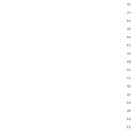
A
JU
MA
AP
M
FE
JA
D
N
O
SE
A
MA
AP
M
FE