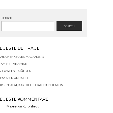
SEARCH
SEARCH
EUESTE BEITRÄGE
ÄHNCHENKEULEN MAL ANDERS
TAMINE – VITAMINE
ALLOWEEN – MÖHREN
PSKISSEN UND MEHR
RKENSALAT, KARTOFFELGRATIN UND LACHS
EUESTE KOMMENTARE
Magret
on
Kürbisbrot