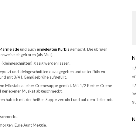
Marmelade
und auch
eingelegten Kürbis
gemacht. Die übrigen
nsweise eingefroren (als Mus).
N
 (kleingeschnitten) glasig werden lassen.
H
 geputzt und kleingeschnitten dazu gegeben und unter Rühren
VI
nd mit 3/4 l. Gemüsebrühe aufgefüllt.
H
em Mixstab zu einer Cremesuppe gemixt. Mit 1/2 Becher Creme
 und geriebener Muskat abgeschmeckt.
RA
zen hab ich mit der heißen Suppe verrührt und auf dem Teller mit
GU
eschmeckt.
N
h morgen, Eure Aunt Meggie.