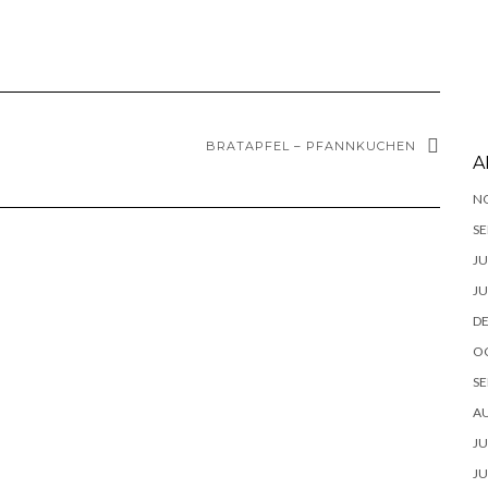
BRATAPFEL – PFANNKUCHEN
A
N
SE
JU
JU
D
O
SE
A
JU
JU