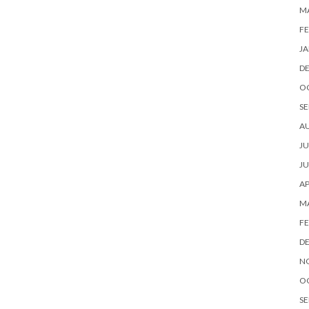
M
FE
JA
D
O
SE
A
JU
JU
AP
M
FE
D
N
O
SE