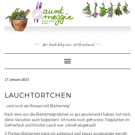
Skip
to
content
der kochblog aus ostfriesland
Toggle Navigation
17. January 2013
LAUCHTÖRTCHEN
…und noch ein Rezept mit Blätterteig!
Nach dem uns die Blätterteigröllchen so gut geschmeckt haben, hat mich
diese Variation auch begeistert. Ich hatte noch gefrorene Teigplatten im
Gefrierfach und frischer Lauch war schnell eingekauft.
2 Platten Blätterteig habe ich aufgetaut und etwas auseinander gerollt.