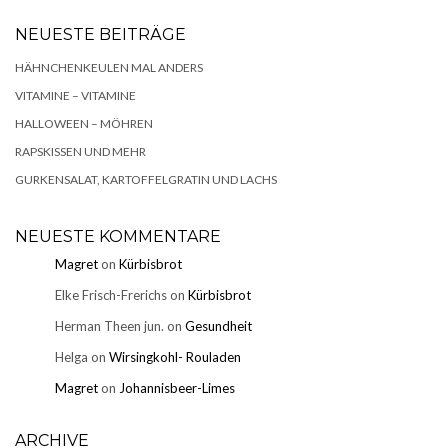
NEUESTE BEITRÄGE
HÄHNCHENKEULEN MAL ANDERS
VITAMINE – VITAMINE
HALLOWEEN – MÖHREN
RAPSKISSEN UND MEHR
GURKENSALAT, KARTOFFELGRATIN UND LACHS
NEUESTE KOMMENTARE
Magret
on
Kürbisbrot
Elke Frisch-Frerichs
on
Kürbisbrot
Herman Theen jun.
on
Gesundheit
Helga
on
Wirsingkohl- Rouladen
Magret
on
Johannisbeer-Limes
ARCHIVE