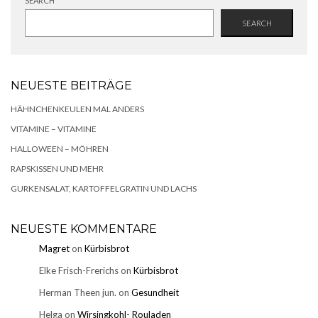
SEARCH
SEARCH
NEUESTE BEITRÄGE
HÄHNCHENKEULEN MAL ANDERS
VITAMINE – VITAMINE
HALLOWEEN – MÖHREN
RAPSKISSEN UND MEHR
GURKENSALAT, KARTOFFELGRATIN UND LACHS
NEUESTE KOMMENTARE
Magret
on
Kürbisbrot
Elke Frisch-Frerichs
on
Kürbisbrot
Herman Theen jun.
on
Gesundheit
Helga
on
Wirsingkohl- Rouladen