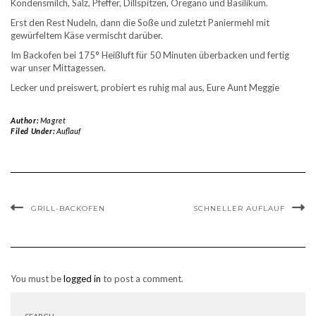
Kondensmilch, Salz, Pfeffer, Dillspitzen, Oregano und Basilikum.
Erst den Rest Nudeln, dann die Soße und zuletzt Paniermehl mit
gewürfeltem Käse vermischt darüber.
Im Backofen bei 175° Heißluft für 50 Minuten überbacken und fertig
war unser Mittagessen.
Lecker und preiswert, probiert es ruhig mal aus, Eure Aunt Meggie
Author:
Magret
Filed Under:
Auflauf
GRILL-BACKOFEN
SCHNELLER AUFLAUF
You must be
logged in
to post a comment.