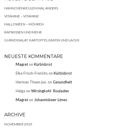
HÄHNCHENKEULEN MAL ANDERS
VITAMINE – VITAMINE
HALLOWEEN – MÖHREN
RAPSKISSEN UND MEHR
GURKENSALAT, KARTOFFELGRATIN UND LACHS
NEUESTE KOMMENTARE
Magret
on
Kürbisbrot
Elke Frisch-Frerichs
on
Kürbisbrot
Herman Theen jun.
on
Gesundheit
Helga
on
Wirsingkohl- Rouladen
Magret
on
Johannisbeer-Limes
ARCHIVE
NOVEMBER 2019