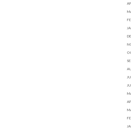
AP
M
FE
JA
D
N
O
SE
A
JU
JU
MA
AP
M
FE
JA