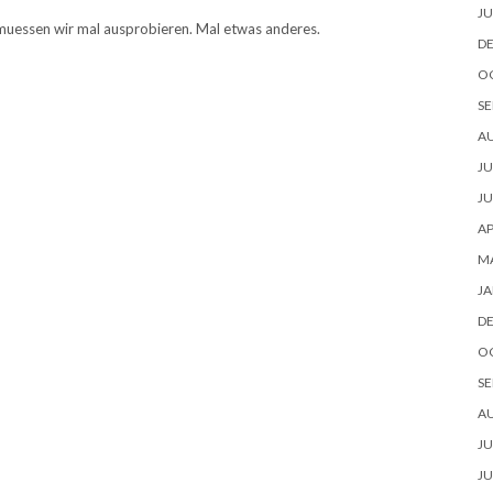
JU
s muessen wir mal ausprobieren. Mal etwas anderes.
D
O
SE
A
JU
JU
AP
M
JA
D
O
SE
A
JU
JU