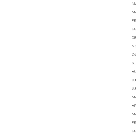
MA
M
FE
JA
D
N
O
SE
A
JU
JU
MA
AP
M
FE
JA