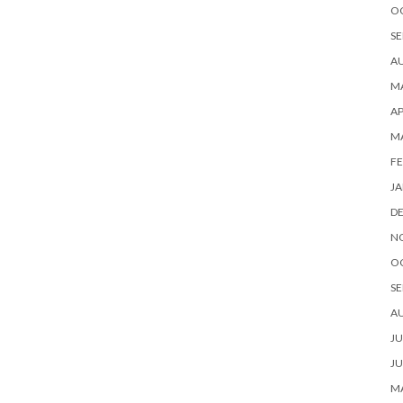
O
SE
A
MA
AP
M
FE
JA
D
N
O
SE
A
JU
JU
MA