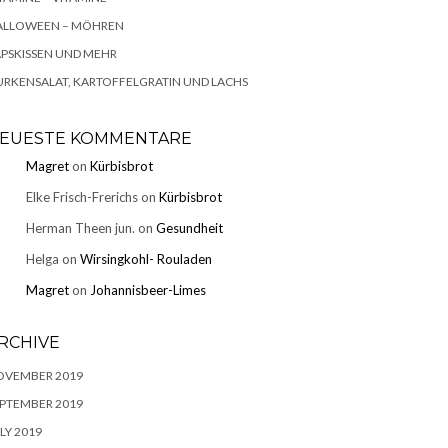
ALLOWEEN – MÖHREN
PSKISSEN UND MEHR
RKENSALAT, KARTOFFELGRATIN UND LACHS
EUESTE KOMMENTARE
Magret
on
Kürbisbrot
Elke Frisch-Frerichs
on
Kürbisbrot
Herman Theen jun.
on
Gesundheit
Helga
on
Wirsingkohl- Rouladen
Magret
on
Johannisbeer-Limes
RCHIVE
OVEMBER 2019
PTEMBER 2019
LY 2019