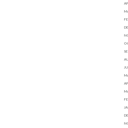
AP
M
FE
D
N
O
SE
A
JU
MA
AP
M
FE
JA
D
N