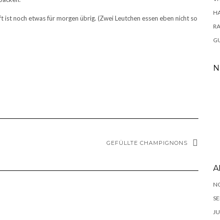
H
ft ist noch etwas für morgen übrig. (Zwei Leutchen essen eben nicht so
RA
GU
N
GEFÜLLTE CHAMPIGNONS
A
N
”
SE
JU