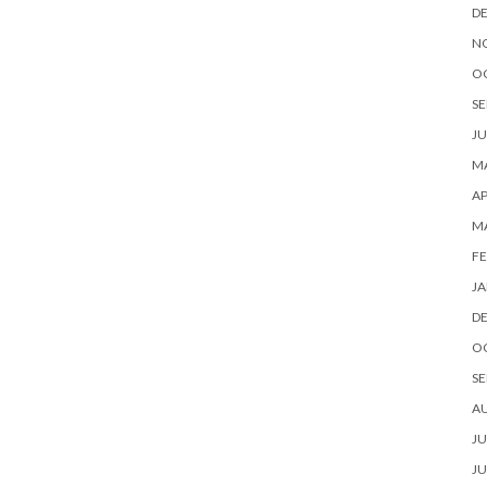
D
N
O
SE
JU
MA
AP
M
FE
JA
D
O
SE
A
JU
JU