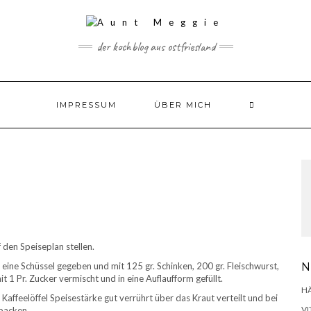
der kochblog aus ostfriesland
IMPRESSUM
ÜBER MICH
 den Speiseplan stellen.
 eine Schüssel gegeben und mit 125 gr. Schinken, 200 gr. Fleischwurst,
N
t 1 Pr. Zucker vermischt und in eine Auflaufform gefüllt.
H
Kaffeelöffel Speisestärke gut verrührt über das Kraut verteilt und bei
VI
rbacken.