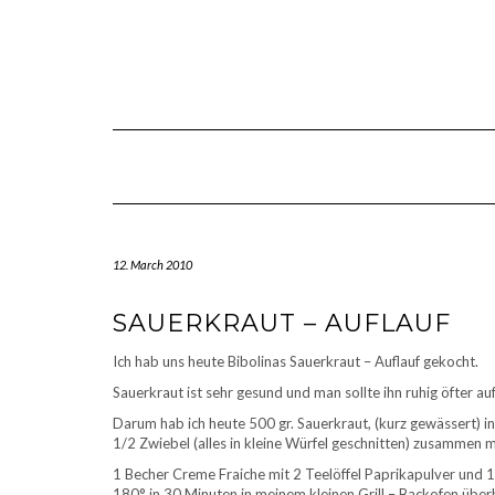
Skip
to
content
12. March 2010
SAUERKRAUT – AUFLAUF
Ich hab uns heute Bibolinas Sauerkraut – Auflauf gekocht.
Sauerkraut ist sehr gesund und man sollte ihn ruhig öfter auf
Darum hab ich heute 500 gr. Sauerkraut, (kurz gewässert) in
1/2 Zwiebel (alles in kleine Würfel geschnitten) zusammen mi
1 Becher Creme Fraiche mit 2 Teelöffel Paprikapulver und 1 
180° in 30 Minuten in meinem kleinen Grill – Backofen übe