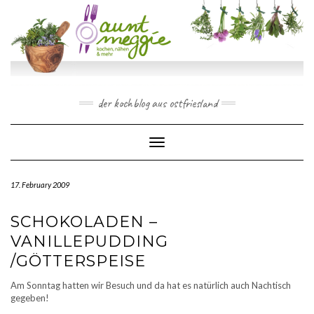
Skip
to
content
der kochblog aus ostfriesland
Toggle Navigation
17. February 2009
SCHOKOLADEN –
VANILLEPUDDING
/GÖTTERSPEISE
Am Sonntag hatten wir Besuch und da hat es natürlich auch Nachtisch
gegeben!