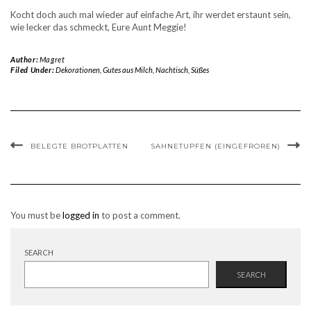
Kocht doch auch mal wieder auf einfache Art, ihr werdet erstaunt sein,
wie lecker das schmeckt, Eure Aunt Meggie!
Author:
Magret
Filed Under:
Dekorationen
,
Gutes aus Milch
,
Nachtisch
,
Süßes
BELEGTE BROTPLATTEN
SAHNETUPFEN (EINGEFROREN)
You must be
logged in
to post a comment.
SEARCH
SEARCH