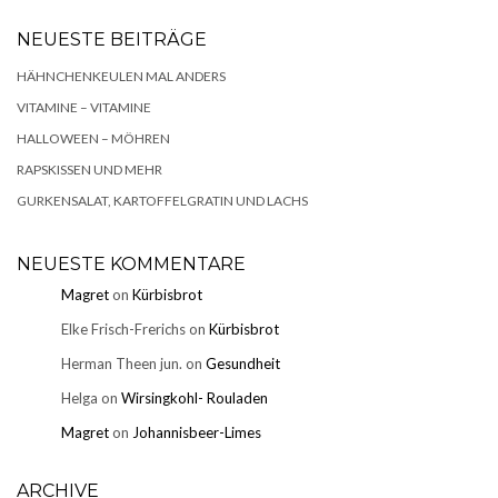
NEUESTE BEITRÄGE
HÄHNCHENKEULEN MAL ANDERS
VITAMINE – VITAMINE
HALLOWEEN – MÖHREN
RAPSKISSEN UND MEHR
GURKENSALAT, KARTOFFELGRATIN UND LACHS
NEUESTE KOMMENTARE
Magret
on
Kürbisbrot
Elke Frisch-Frerichs
on
Kürbisbrot
Herman Theen jun.
on
Gesundheit
Helga
on
Wirsingkohl- Rouladen
Magret
on
Johannisbeer-Limes
ARCHIVE