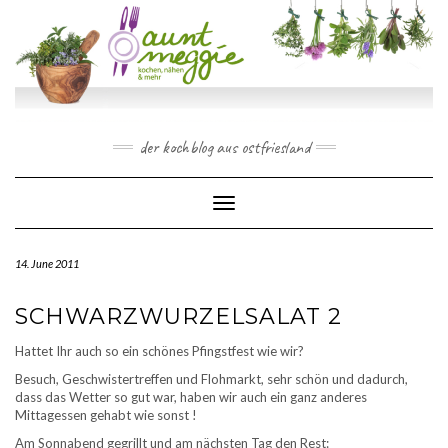
Skip
to
content
der kochblog aus ostfriesland
Toggle Navigation
14. June 2011
SCHWARZWURZELSALAT 2
Hattet Ihr auch so ein schönes Pfingstfest wie wir?
Besuch, Geschwistertreffen und Flohmarkt, sehr schön und dadurch,
dass das Wetter so gut war, haben wir auch ein ganz anderes
Mittagessen gehabt wie sonst !
Am Sonnabend gegrillt und am nächsten Tag den Rest: