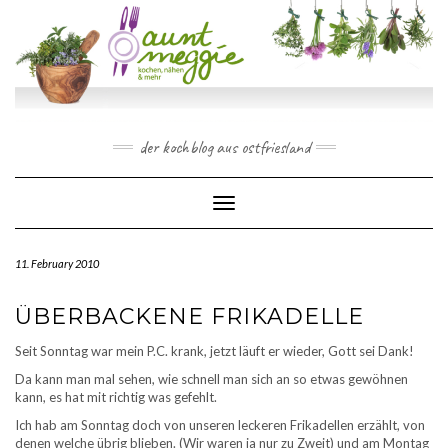
Skip
to
content
der kochblog aus ostfriesland
Toggle Navigation
11. February 2010
ÜBERBACKENE FRIKADELLE
Seit Sonntag war mein P.C. krank, jetzt läuft er wieder, Gott sei Dank!
Da kann man mal sehen, wie schnell man sich an so etwas gewöhnen
kann, es hat mit richtig was gefehlt.
Ich hab am Sonntag doch von unseren leckeren Frikadellen erzählt, von
denen welche übrig blieben. (Wir waren ja nur zu Zweit) und am Montag