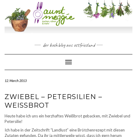
Skip
to
content
der kochblog aus ostfriesland
Toggle Navigation
12. March 2013
ZWIEBEL – PETERSILIEN –
WEISSBROT
Heute habe ich uns ein herzhaftes Weißbrot gebacken, mit Zwiebel und
Petersilie!
Ich habe in der Zeitschrift “Landlust” eine Brötchenrezept mit diesen
Zutaten gefunden. Da ihr ja mittlerweile wisst, dass ich gern herum